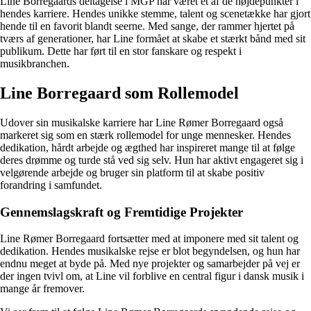
Line Borregaards deltagelse i MGP har været et af de højdepunkter i
hendes karriere. Hendes unikke stemme, talent og scenetække har gjort
hende til en favorit blandt seerne. Med sange, der rammer hjertet på
tværs af generationer, har Line formået at skabe et stærkt bånd med sit
publikum. Dette har ført til en stor fanskare og respekt i
musikbranchen.
Line Borregaard som Rollemodel
Udover sin musikalske karriere har Line Rømer Borregaard også
markeret sig som en stærk rollemodel for unge mennesker. Hendes
dedikation, hårdt arbejde og ægthed har inspireret mange til at følge
deres drømme og turde stå ved sig selv. Hun har aktivt engageret sig i
velgørende arbejde og bruger sin platform til at skabe positiv
forandring i samfundet.
Gennemslagskraft og Fremtidige Projekter
Line Rømer Borregaard fortsætter med at imponere med sit talent og
dedikation. Hendes musikalske rejse er blot begyndelsen, og hun har
endnu meget at byde på. Med nye projekter og samarbejder på vej er
der ingen tvivl om, at Line vil forblive en central figur i dansk musik i
mange år fremover.