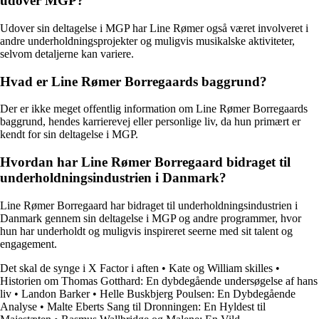
udover MGP?
Udover sin deltagelse i MGP har Line Rømer også været involveret i
andre underholdningsprojekter og muligvis musikalske aktiviteter,
selvom detaljerne kan variere.
Hvad er Line Rømer Borregaards baggrund?
Der er ikke meget offentlig information om Line Rømer Borregaards
baggrund, hendes karrierevej eller personlige liv, da hun primært er
kendt for sin deltagelse i MGP.
Hvordan har Line Rømer Borregaard bidraget til
underholdningsindustrien i Danmark?
Line Rømer Borregaard har bidraget til underholdningsindustrien i
Danmark gennem sin deltagelse i MGP og andre programmer, hvor
hun har underholdt og muligvis inspireret seerne med sit talent og
engagement.
Det skal de synge i X Factor i aften
•
Kate og William skilles
•
Historien om Thomas Gotthard: En dybdegående undersøgelse af hans
liv
•
Landon Barker
•
Helle Buskbjerg Poulsen: En Dybdegående
Analyse
•
Malte Eberts Sang til Dronningen: En Hyldest til