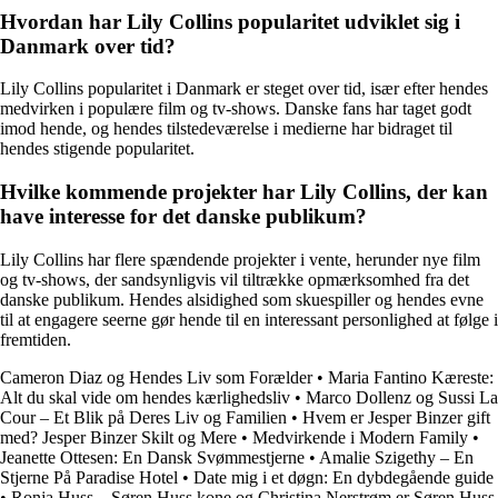
Hvordan har Lily Collins popularitet udviklet sig i
Danmark over tid?
Lily Collins popularitet i Danmark er steget over tid, især efter hendes
medvirken i populære film og tv-shows. Danske fans har taget godt
imod hende, og hendes tilstedeværelse i medierne har bidraget til
hendes stigende popularitet.
Hvilke kommende projekter har Lily Collins, der kan
have interesse for det danske publikum?
Lily Collins har flere spændende projekter i vente, herunder nye film
og tv-shows, der sandsynligvis vil tiltrække opmærksomhed fra det
danske publikum. Hendes alsidighed som skuespiller og hendes evne
til at engagere seerne gør hende til en interessant personlighed at følge i
fremtiden.
Cameron Diaz og Hendes Liv som Forælder
•
Maria Fantino Kæreste:
Alt du skal vide om hendes kærlighedsliv
•
Marco Dollenz og Sussi La
Cour – Et Blik på Deres Liv og Familien
•
Hvem er Jesper Binzer gift
med? Jesper Binzer Skilt og Mere
•
Medvirkende i Modern Family
•
Jeanette Ottesen: En Dansk Svømmestjerne
•
Amalie Szigethy – En
Stjerne På Paradise Hotel
•
Date mig i et døgn: En dybdegående guide
•
Ronja Huss – Søren Huss kone og Christina Nerstrøm er Søren Huss