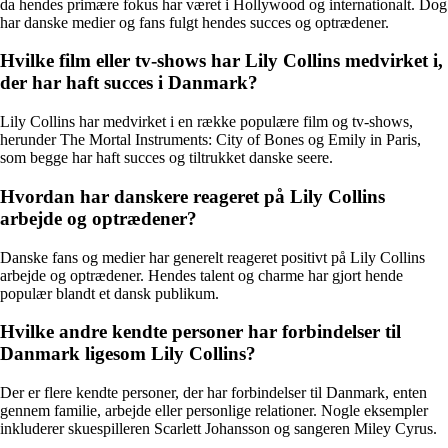
da hendes primære fokus har været i Hollywood og internationalt. Dog
har danske medier og fans fulgt hendes succes og optrædener.
Hvilke film eller tv-shows har Lily Collins medvirket i,
der har haft succes i Danmark?
Lily Collins har medvirket i en række populære film og tv-shows,
herunder The Mortal Instruments: City of Bones og Emily in Paris,
som begge har haft succes og tiltrukket danske seere.
Hvordan har danskere reageret på Lily Collins
arbejde og optrædener?
Danske fans og medier har generelt reageret positivt på Lily Collins
arbejde og optrædener. Hendes talent og charme har gjort hende
populær blandt et dansk publikum.
Hvilke andre kendte personer har forbindelser til
Danmark ligesom Lily Collins?
Der er flere kendte personer, der har forbindelser til Danmark, enten
gennem familie, arbejde eller personlige relationer. Nogle eksempler
inkluderer skuespilleren Scarlett Johansson og sangeren Miley Cyrus.