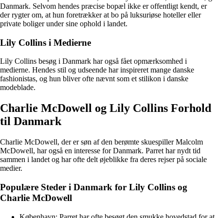
Danmark. Selvom hendes præcise bopæl ikke er offentligt kendt, er
der rygter om, at hun foretrækker at bo på luksuriøse hoteller eller
private boliger under sine ophold i landet.
Lily Collins i Medierne
Lily Collins besøg i Danmark har også fået opmærksomhed i
medierne. Hendes stil og udseende har inspireret mange danske
fashionistas, og hun bliver ofte nævnt som et stilikon i danske
modeblade.
Charlie McDowell og Lily Collins Forhold
til Danmark
Charlie McDowell, der er søn af den berømte skuespiller Malcolm
McDowell, har også en interesse for Danmark. Parret har nydt tid
sammen i landet og har ofte delt øjeblikke fra deres rejser på sociale
medier.
Populære Steder i Danmark for Lily Collins og
Charlie McDowell
København: Parret har ofte besøgt den smukke hovedstad for at