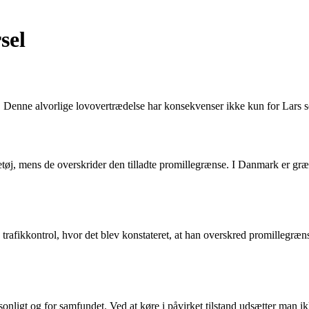
sel
. Denne alvorlige lovovertrædelse har konsekvenser ikke kun for Lars s
øretøj, mens de overskrider den tilladte promillegrænse. I Danmark er gr
 trafikkontrol, hvor det blev konstateret, at han overskred promillegræn
onligt og for samfundet. Ved at køre i påvirket tilstand udsætter man ik