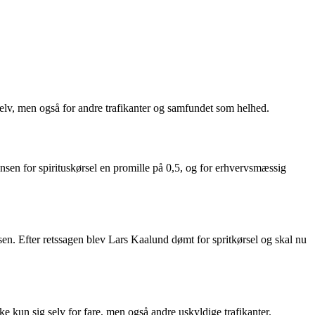
elv, men også for andre trafikanter og samfundet som helhed.
ænsen for spirituskørsel en promille på 0,5, og for erhvervsmæssig
sen. Efter retssagen blev Lars Kaalund dømt for spritkørsel og skal nu
ke kun sig selv for fare, men også andre uskyldige trafikanter.