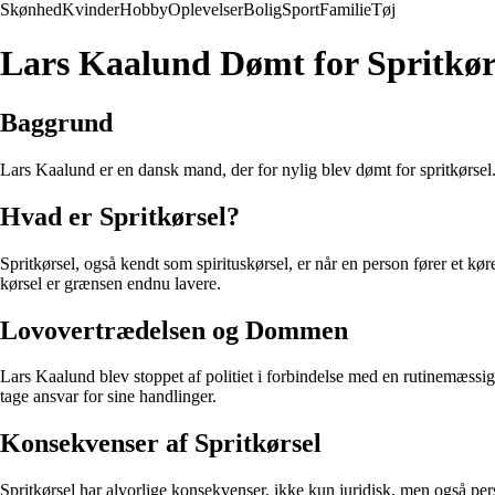
Skønhed
Kvinder
Hobby
Oplevelser
Bolig
Sport
Familie
Tøj
Lars Kaalund Dømt for Spritkør
Baggrund
Lars Kaalund er en dansk mand, der for nylig blev dømt for spritkørsel
Hvad er Spritkørsel?
Spritkørsel, også kendt som spirituskørsel, er når en person fører et k
kørsel er grænsen endnu lavere.
Lovovertrædelsen og Dommen
Lars Kaalund blev stoppet af politiet i forbindelse med en rutinemæssig
tage ansvar for sine handlinger.
Konsekvenser af Spritkørsel
Spritkørsel har alvorlige konsekvenser, ikke kun juridisk, men også pers