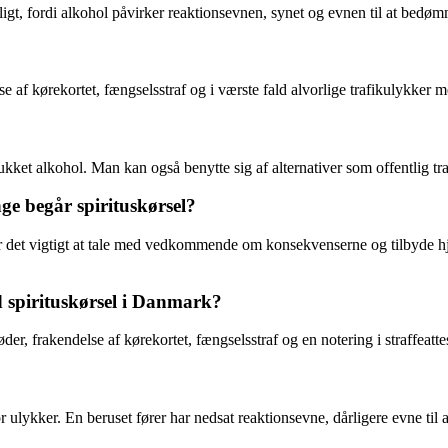
rligt, fordi alkohol påvirker reaktionsevnen, synet og evnen til at bedøm
af kørekortet, fængselsstraf og i værste fald alvorlige trafikulykker me
ukket alkohol. Man kan også benytte sig af alternativer som offentlig tr
e begår spirituskørsel?
r det vigtigt at tale med vedkommende om konsekvenserne og tilbyde hj
 spirituskørsel i Danmark?
, frakendelse af kørekortet, fængselsstraf og en notering i straffeatte
or ulykker. En beruset fører har nedsat reaktionsevne, dårligere evne til