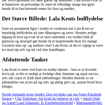
har været genstand for både glæde og skandaler. Lala Kents evne til
at balancere sit personlige liv med sit offentlige image har gjort
hende til et fascinerende emne for fans og medier.
Det Større Billede: Lala Kents Indflydelse
Som en prominent figur i reality-tv-verdenen har Lala Kent en
betydelig indflydelse på sine tilhængere og seere. Hendes ærlige
tilgang til livet og evne til at være autentisk i en verden fuld af
glamour og skuespil gør hende til et inspirerende ikon for mange.
Gennem sine op- og nedture viser Lala Kent, at det er vigtigt at være
tro mod sig selv og stå ved sine handlinger.
Afsluttende Tanker
Lala Kent er mere end bare en reality-stjerne – hun er et levende
bevis på, at det er muligt at forfølge dine drømme og opnå succes,
selv når vejen er fyldt med udfordringer. Hendes historie er en
påmindelse om at tro på sig selv og aldrig give op, uanset hvad livet
bringer.
Norsk rigmands kone fundet: Den mystiske sag om Anne-Elisabeth
Hagen
•
Ulla Terkelsen: Alt hvad du behøver at vide
•
Jakob Olrik
og Astrid Lund Johansen: Et Kærlighedsforhold
•
Malosamarbejdet: