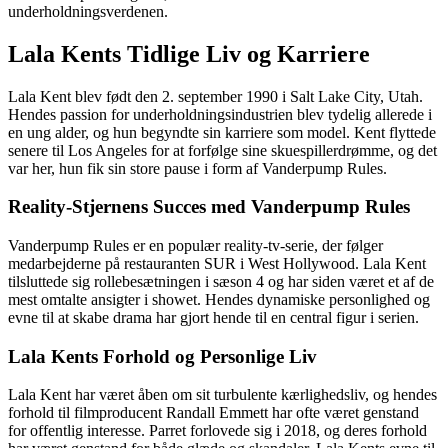
underholdningsverdenen.
Lala Kents Tidlige Liv og Karriere
Lala Kent blev født den 2. september 1990 i Salt Lake City, Utah.
Hendes passion for underholdningsindustrien blev tydelig allerede i
en ung alder, og hun begyndte sin karriere som model. Kent flyttede
senere til Los Angeles for at forfølge sine skuespillerdrømme, og det
var her, hun fik sin store pause i form af Vanderpump Rules.
Reality-Stjernens Succes med Vanderpump Rules
Vanderpump Rules er en populær reality-tv-serie, der følger
medarbejderne på restauranten SUR i West Hollywood. Lala Kent
tilsluttede sig rollebesætningen i sæson 4 og har siden været et af de
mest omtalte ansigter i showet. Hendes dynamiske personlighed og
evne til at skabe drama har gjort hende til en central figur i serien.
Lala Kents Forhold og Personlige Liv
Lala Kent har været åben om sit turbulente kærlighedsliv, og hendes
forhold til filmproducent Randall Emmett har ofte været genstand
for offentlig interesse. Parret forlovede sig i 2018, og deres forhold