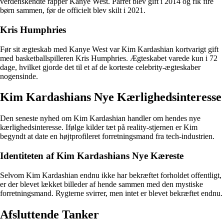
verdenskendte rapper Kanye West. Parret blev gift i 2014 og fik fire
børn sammen, før de officielt blev skilt i 2021.
Kris Humphries
Før sit ægteskab med Kanye West var Kim Kardashian kortvarigt gift
med basketballspilleren Kris Humphries. Ægteskabet varede kun i 72
dage, hvilket gjorde det til et af de korteste celebrity-ægteskaber
nogensinde.
Kim Kardashians Nye Kærlighedsinteresse
Den seneste nyhed om Kim Kardashian handler om hendes nye
kærlighedsinteresse. Ifølge kilder tæt på reality-stjernen er Kim
begyndt at date en højtprofileret forretningsmand fra tech-industrien.
Identiteten af ​​Kim Kardashians Nye Kæreste
Selvom Kim Kardashian endnu ikke har bekræftet forholdet offentligt,
er der blevet lækket billeder af hende sammen med den mystiske
forretningsmand. Rygterne svirrer, men intet er blevet bekræftet endnu.
Afsluttende Tanker