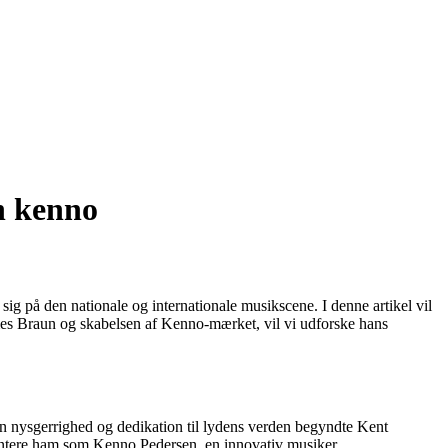
n kenno
 på den nationale og internationale musikscene. I denne artikel vil
mes Braun og skabelsen af Kenno-mærket, vil vi udforske hans
n nysgerrighed og dedikation til lydens verden begyndte Kent
ementere ham som Kenno Pedersen, en innovativ musiker.