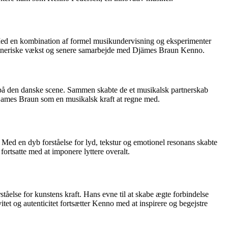
 Med en kombination af formel musikundervisning og eksperimenter
kunstneriske vækst og senere samarbejde med Djämes Braun Kenno.
på den danske scene. Sammen skabte de et musikalsk partnerskab
Djames Braun som en musikalsk kraft at regne med.
ed en dyb forståelse for lyd, tekstur og emotionel resonans skabte
ortsatte med at imponere lyttere overalt.
se for kunstens kraft. Hans evne til at skabe ægte forbindelse
et og autenticitet fortsætter Kenno med at inspirere og begejstre