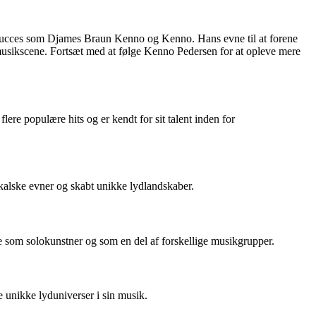
re succes som Djames Braun Kenno og Kenno. Hans evne til at forene
musikscene. Fortsæt med at følge Kenno Pedersen for at opleve mere
re populære hits og er kendt for sit talent inden for
kalske evner og skabt unikke lydlandskaber.
 som solokunstner og som en del af forskellige musikgrupper.
 unikke lyduniverser i sin musik.