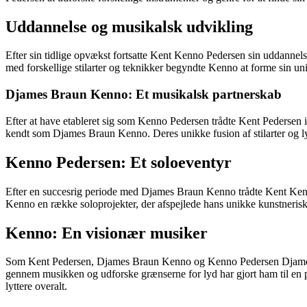
Uddannelse og musikalsk udvikling
Efter sin tidlige opvækst fortsatte Kent Kenno Pedersen sin uddanne
med forskellige stilarter og teknikker begyndte Kenno at forme sin 
Djames Braun Kenno: Et musikalsk partnerskab
Efter at have etableret sig som Kenno Pedersen trådte Kent Pederse
kendt som Djames Braun Kenno. Deres unikke fusion af stilarter og l
Kenno Pedersen: Et soloeventyr
Efter en succesrig periode med Djames Braun Kenno trådte Kent Kenno
Kenno en række soloprojekter, der afspejlede hans unikke kunstneriske
Kenno: En visionær musiker
Som Kent Pedersen, Djames Braun Kenno og Kenno Pedersen Djames Bra
gennem musikken og udforske grænserne for lyd har gjort ham til en pr
lyttere overalt.