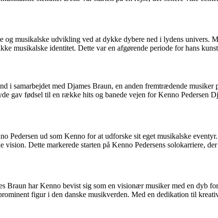
lse og musikalske udvikling ved at dykke dybere ned i lydens univers.
unikke musikalske identitet. Dette var en afgørende periode for hans 
n ind i samarbejdet med Djames Braun, en anden fremtrædende musiker 
yde gav fødsel til en række hits og banede vejen for Kenno Pedersen 
 Pedersen ud som Kenno for at udforske sit eget musikalske eventyr. M
 vision. Dette markerede starten på Kenno Pedersens solokarriere, der f
un har Kenno bevist sig som en visionær musiker med en dyb forståel
ominent figur i den danske musikverden. Med en dedikation til kreativit