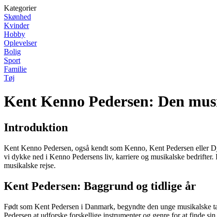
Kategorier
Skønhed
Kvinder
Hobby
Oplevelser
Bolig
Sport
Familie
Tøj
Kent Kenno Pedersen: Den musi
Introduktion
Kent Kenno Pedersen, også kendt som Kenno, Kent Pedersen eller Djäm
vi dykke ned i Kenno Pedersens liv, karriere og musikalske bedrifte
musikalske rejse.
Kent Pedersen: Baggrund og tidlige år
Født som Kent Pedersen i Danmark, begyndte den unge musikalske tale
Pedersen at udforske forskellige instrumenter og genre for at finde s