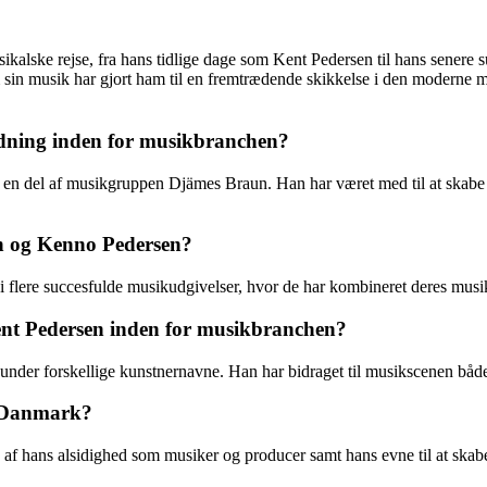
sikalske rejse, fra hans tidlige dage som Kent Pedersen til hans sene
 sin musik har gjort ham til en fremtrædende skikkelse i den moderne 
dning inden for musikbranchen?
n del af musikgruppen Djämes Braun. Han har været med til at skabe fle
n og Kenno Pedersen?
flere succesfulde musikudgivelser, hvor de har kombineret deres musi
Kent Pedersen inden for musikbranchen?
nder forskellige kunstnernavne. Han har bidraget til musikscenen både
i Danmark?
af hans alsidighed som musiker og producer samt hans evne til at skabe