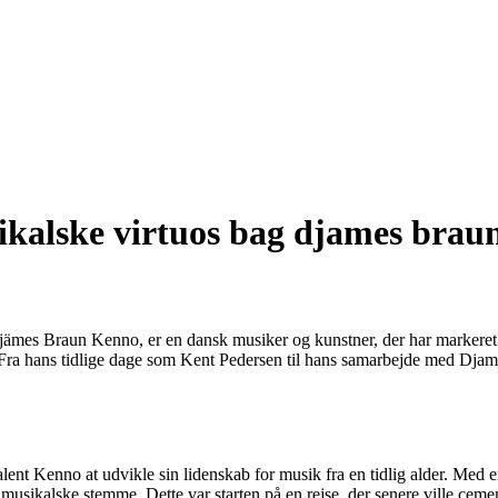
kalske virtuos bag djames brau
es Braun Kenno, er en dansk musiker og kunstner, der har markeret sig
r. Fra hans tidlige dage som Kent Pedersen til hans samarbejde med Dja
nt Kenno at udvikle sin lidenskab for musik fra en tidlig alder. Med e
in musikalske stemme. Dette var starten på en rejse, der senere ville c