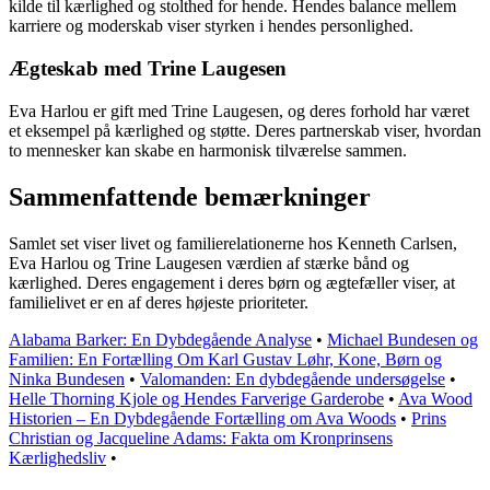
kilde til kærlighed og stolthed for hende. Hendes balance mellem
karriere og moderskab viser styrken i hendes personlighed.
Ægteskab med Trine Laugesen
Eva Harlou er gift med Trine Laugesen, og deres forhold har været
et eksempel på kærlighed og støtte. Deres partnerskab viser, hvordan
to mennesker kan skabe en harmonisk tilværelse sammen.
Sammenfattende bemærkninger
Samlet set viser livet og familierelationerne hos Kenneth Carlsen,
Eva Harlou og Trine Laugesen værdien af stærke bånd og
kærlighed. Deres engagement i deres børn og ægtefæller viser, at
familielivet er en af deres højeste prioriteter.
Alabama Barker: En Dybdegående Analyse
•
Michael Bundesen og
Familien: En Fortælling Om Karl Gustav Løhr, Kone, Børn og
Ninka Bundesen
•
Valomanden: En dybdegående undersøgelse
•
Helle Thorning Kjole og Hendes Farverige Garderobe
•
Ava Wood
Historien – En Dybdegående Fortælling om Ava Woods
•
Prins
Christian og Jacqueline Adams: Fakta om Kronprinsens
Kærlighedsliv
•