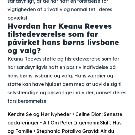
sandsynligt, at de har haft en forståelse for
vigtigheden af privatliv og normalitet i deres
opvækst.
Hvordan har Keanu Reeves
tilstedeværelse som far
påvirket hans børns livsbane
og valg?
Keanu Reeves støtte og tilstedeværelse som far
har sandsynligvis haft en positiv indflydelse på
hans børns livsbane og valg. Hans værdier og
støtte kan have hjulpet dem med at udvikle sig til
selvstændige og ansvarlige individer, uanset deres
fars berømmelse.
Kendte Se og Hør Nyheder
•
Celine Dion: Seneste
opdateringer
•
Alt Om Peter Ingemann: Skilt, Hus
og Familie
•
Stephania Potalivo Gravid: Alt du