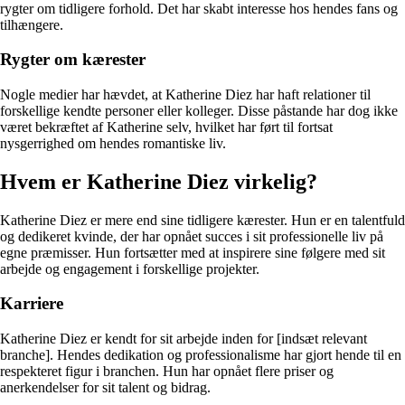
rygter om tidligere forhold. Det har skabt interesse hos hendes fans og
tilhængere.
Rygter om kærester
Nogle medier har hævdet, at Katherine Diez har haft relationer til
forskellige kendte personer eller kolleger. Disse påstande har dog ikke
været bekræftet af Katherine selv, hvilket har ført til fortsat
nysgerrighed om hendes romantiske liv.
Hvem er Katherine Diez virkelig?
Katherine Diez er mere end sine tidligere kærester. Hun er en talentfuld
og dedikeret kvinde, der har opnået succes i sit professionelle liv på
egne præmisser. Hun fortsætter med at inspirere sine følgere med sit
arbejde og engagement i forskellige projekter.
Karriere
Katherine Diez er kendt for sit arbejde inden for [indsæt relevant
branche]. Hendes dedikation og professionalisme har gjort hende til en
respekteret figur i branchen. Hun har opnået flere priser og
anerkendelser for sit talent og bidrag.