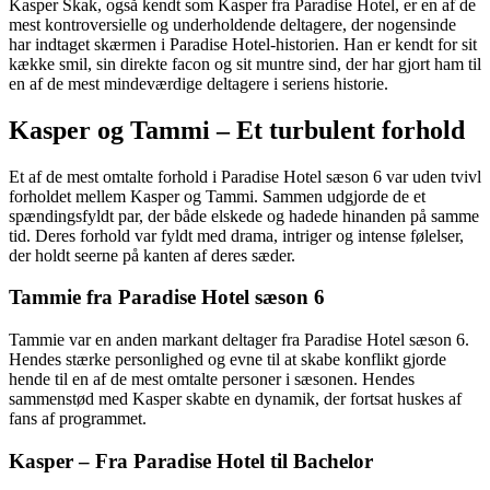
Kasper Skak, også kendt som Kasper fra Paradise Hotel, er en af de
mest kontroversielle og underholdende deltagere, der nogensinde
har indtaget skærmen i Paradise Hotel-historien. Han er kendt for sit
kække smil, sin direkte facon og sit muntre sind, der har gjort ham til
en af de mest mindeværdige deltagere i seriens historie.
Kasper og Tammi – Et turbulent forhold
Et af de mest omtalte forhold i Paradise Hotel sæson 6 var uden tvivl
forholdet mellem Kasper og Tammi. Sammen udgjorde de et
spændingsfyldt par, der både elskede og hadede hinanden på samme
tid. Deres forhold var fyldt med drama, intriger og intense følelser,
der holdt seerne på kanten af deres sæder.
Tammie fra Paradise Hotel sæson 6
Tammie var en anden markant deltager fra Paradise Hotel sæson 6.
Hendes stærke personlighed og evne til at skabe konflikt gjorde
hende til en af de mest omtalte personer i sæsonen. Hendes
sammenstød med Kasper skabte en dynamik, der fortsat huskes af
fans af programmet.
Kasper – Fra Paradise Hotel til Bachelor