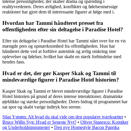
intense personligheder, der skaber drama og spænding i
realityverdenen. Deres ærlighed, konflikter og følelsesmæssige
reaktioner har gjort dem til interessante figurer at følge med i.
Hvordan har Tammi håndteret presset fra
offentligheden efter sin deltagelse i Paradise Hotel?
Efter sin deltagelse i Paradise Hotel har Tammi stået over for en vis
mængde pres og opmærksomhed fra offentligheden. Hun har
håndteret dette ved at forblive autentisk og ærlig omkring sine
oplevelser og følelser, hvilket har skabt en stærk forbindelse med
hendes fans.
Hvad er det, der gør Kasper Skak og Tammi til
mindeværdige figurer i Paradise Hotel historien?
Kasper Skak og Tammi er blevet mindeværdige figurer i Paradise
Hotel historien på grund af deres intense interaktioner, dramatiske
øjeblikke og stærke personligheder. Deres bidrag til programmet har
sat spor og skabt varige indtryk hos seerne.
Silas Ystrøm: Alt hvad du skal vide om den populære iværksætter
•
Bruce Willis Syg: Hvad er Seneste Nyt?
•
Oliver Stanescu: Komiker
og Underholdningsmester
•
Den nye Homestyle Bacon Paprika