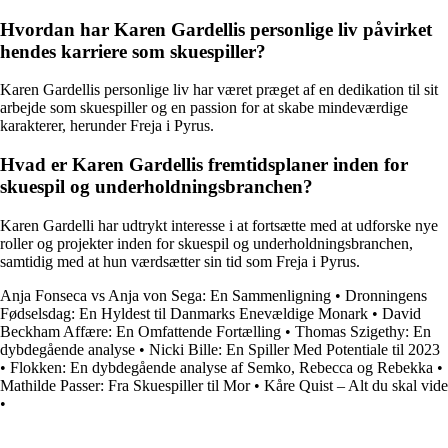
Hvordan har Karen Gardellis personlige liv påvirket
hendes karriere som skuespiller?
Karen Gardellis personlige liv har været præget af en dedikation til sit
arbejde som skuespiller og en passion for at skabe mindeværdige
karakterer, herunder Freja i Pyrus.
Hvad er Karen Gardellis fremtidsplaner inden for
skuespil og underholdningsbranchen?
Karen Gardelli har udtrykt interesse i at fortsætte med at udforske nye
roller og projekter inden for skuespil og underholdningsbranchen,
samtidig med at hun værdsætter sin tid som Freja i Pyrus.
Anja Fonseca vs Anja von Sega: En Sammenligning
•
Dronningens
Fødselsdag: En Hyldest til Danmarks Enevældige Monark
•
David
Beckham Affære: En Omfattende Fortælling
•
Thomas Szigethy: En
dybdegående analyse
•
Nicki Bille: En Spiller Med Potentiale til 2023
•
Flokken: En dybdegående analyse af Semko, Rebecca og Rebekka
•
Mathilde Passer: Fra Skuespiller til Mor
•
Kåre Quist – Alt du skal vide
•