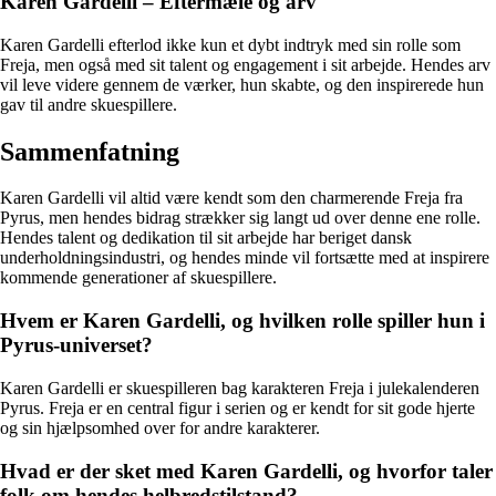
Karen Gardelli – Eftermæle og arv
Karen Gardelli efterlod ikke kun et dybt indtryk med sin rolle som
Freja, men også med sit talent og engagement i sit arbejde. Hendes arv
vil leve videre gennem de værker, hun skabte, og den inspirerede hun
gav til andre skuespillere.
Sammenfatning
Karen Gardelli vil altid være kendt som den charmerende Freja fra
Pyrus, men hendes bidrag strækker sig langt ud over denne ene rolle.
Hendes talent og dedikation til sit arbejde har beriget dansk
underholdningsindustri, og hendes minde vil fortsætte med at inspirere
kommende generationer af skuespillere.
Hvem er Karen Gardelli, og hvilken rolle spiller hun i
Pyrus-universet?
Karen Gardelli er skuespilleren bag karakteren Freja i julekalenderen
Pyrus. Freja er en central figur i serien og er kendt for sit gode hjerte
og sin hjælpsomhed over for andre karakterer.
Hvad er der sket med Karen Gardelli, og hvorfor taler
folk om hendes helbredstilstand?