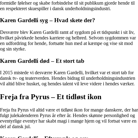
formidle følelser og skabe forbindelse til sit publikum gjorde hende til
en respekteret skuespiller i dansk underholdningsindustri.
Karen Gardelli syg – Hvad skete der?
Desværre blev Karen Gardelli ramt af sygdom på et tidspunkt i sit liv,
hvilket påvirkede hendes karriere og helbred. Selvom sygdommen var
en udfordring for hende, fortsatte hun med at kæmpe og vise sit mod
og sin styrke.
Karen Gardelli død – Et stort tab
I 2015 mistede vi desværre Karen Gardelli, hvilket var et stort tab for
dansk tv- og teaterverden. Hendes bidrag til underholdningsindustrien
vil altid blive husket, og hendes talent vil leve videre i hendes værker.
Freja fra Pyrus – Et tidløst ikon
Freja fra Pyrus vil altid være et tidløst ikon for mange danskere, der har
fulgt julekalenderen Pyrus år efter år. Hendes skønne personlighed og
eventyrlige eventyr har skabt magi i mange hjem og vil fortsat være en
del af dansk jul.