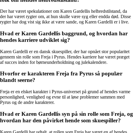
Der har været spekulationer om Karen Gardellis helbredstilstand, da
der har været rygter om, at hun skulle være syg eller endda død. Disse
rygter har dog vist sig ikke at være sande, og Karen Gardelli er i live.
Hvad er Karen Gardellis baggrund, og hvordan har
hendes karriere udviklet sig?
Karen Gardelli er en dansk skuespiller, der har opnået stor popularitet
gennem sin rolle som Freja i Pyrus. Hendes karriere har været præget
af succes inden for børneunderholdning og julekalendere.
Hvorfor er karakteren Freja fra Pyrus så populær
blandt seerne?
Freja er en elsket karakter i Pyrus-universet på grund af hendes varme
personlighed, venlighed og evne til at løse problemer sammen med
Pyrus og de andre karakterer.
Hvad er Karen Gardellis syn på sin rolle som Freja, og
hvordan har den påvirket hende som skuespiller?
Karen Gardelli har udtalt, at rollen som Freja har været en af hendes