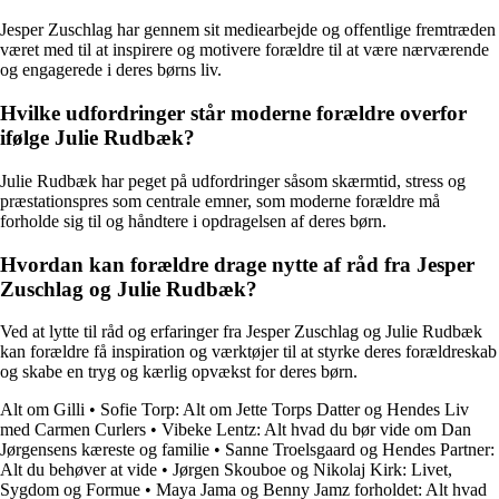
Jesper Zuschlag har gennem sit mediearbejde og offentlige fremtræden
været med til at inspirere og motivere forældre til at være nærværende
og engagerede i deres børns liv.
Hvilke udfordringer står moderne forældre overfor
ifølge Julie Rudbæk?
Julie Rudbæk har peget på udfordringer såsom skærmtid, stress og
præstationspres som centrale emner, som moderne forældre må
forholde sig til og håndtere i opdragelsen af deres børn.
Hvordan kan forældre drage nytte af råd fra Jesper
Zuschlag og Julie Rudbæk?
Ved at lytte til råd og erfaringer fra Jesper Zuschlag og Julie Rudbæk
kan forældre få inspiration og værktøjer til at styrke deres forældreskab
og skabe en tryg og kærlig opvækst for deres børn.
Alt om Gilli
•
Sofie Torp: Alt om Jette Torps Datter og Hendes Liv
med Carmen Curlers
•
Vibeke Lentz: Alt hvad du bør vide om Dan
Jørgensens kæreste og familie
•
Sanne Troelsgaard og Hendes Partner:
Alt du behøver at vide
•
Jørgen Skouboe og Nikolaj Kirk: Livet,
Sygdom og Formue
•
Maya Jama og Benny Jamz forholdet: Alt hvad