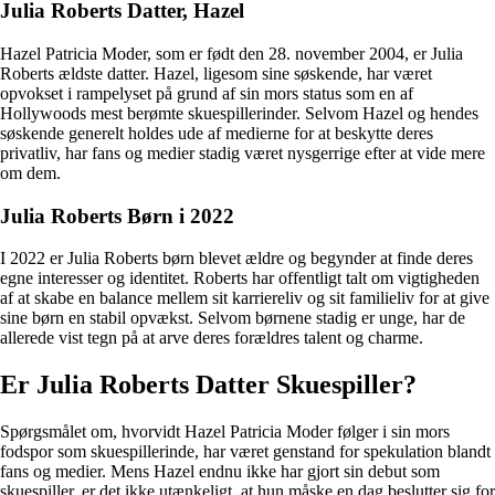
Julia Roberts Datter, Hazel
Hazel Patricia Moder, som er født den 28. november 2004, er Julia
Roberts ældste datter. Hazel, ligesom sine søskende, har været
opvokset i rampelyset på grund af sin mors status som en af
Hollywoods mest berømte skuespillerinder. Selvom Hazel og hendes
søskende generelt holdes ude af medierne for at beskytte deres
privatliv, har fans og medier stadig været nysgerrige efter at vide mere
om dem.
Julia Roberts Børn i 2022
I 2022 er Julia Roberts børn blevet ældre og begynder at finde deres
egne interesser og identitet. Roberts har offentligt talt om vigtigheden
af at skabe en balance mellem sit karriereliv og sit familieliv for at give
sine børn en stabil opvækst. Selvom børnene stadig er unge, har de
allerede vist tegn på at arve deres forældres talent og charme.
Er Julia Roberts Datter Skuespiller?
Spørgsmålet om, hvorvidt Hazel Patricia Moder følger i sin mors
fodspor som skuespillerinde, har været genstand for spekulation blandt
fans og medier. Mens Hazel endnu ikke har gjort sin debut som
skuespiller, er det ikke utænkeligt, at hun måske en dag beslutter sig for