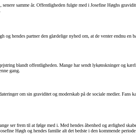
ia, senere samme år. Offentligheden fulgte med i Josefine Høghs gravid
.
Høgh og hendes partner den glædelige nyhed om, at de venter endnu en bab
ejstring blandt offentligheden. Mange har sendt lykønskninger og kærl
denne gang.
dateringer om sin graviditet og moderskab på de sociale medier. Fans ka
ge ser frem til at følge med i. Med hendes åbenhed og ærlighed skaber
osefine Høgh og hendes familie alt det bedste i den kommende periode