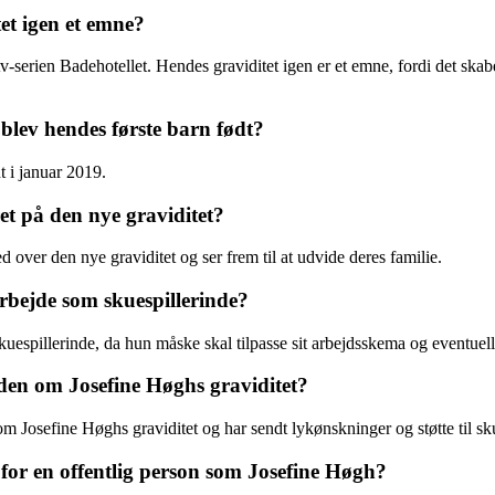
et igen et emne?
 tv-serien Badehotellet. Hendes graviditet igen er et emne, fordi det sk
blev hendes første barn født?
t i januar 2019.
t på den nye graviditet?
ver den nye graviditet og ser frem til at udvide deres familie.
rbejde som skuespillerinde?
espillerinde, da hun måske skal tilpasse sit arbejdsskema og eventuelle r
den om Josefine Høghs graviditet?
m Josefine Høghs graviditet og har sendt lykønskninger og støtte til sk
 for en offentlig person som Josefine Høgh?