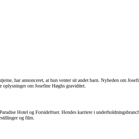
stjerne, har annonceret, at hun venter sit andet barn. Nyheden om Josef
e oplysninger om Josefine Høghs graviditet.
aradise Hotel og Forsidefruer. Hendes karriere i underholdningsbranch
tillinger og film.