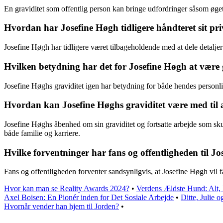
En graviditet som offentlig person kan bringe udfordringer såsom øge
Hvordan har Josefine Høgh tidligere håndteret sit priv
Josefine Høgh har tidligere været tilbageholdende med at dele detaljer
Hvilken betydning har det for Josefine Høgh at være gr
Josefine Høghs graviditet igen har betydning for både hendes personlige
Hvordan kan Josefine Høghs graviditet være med til 
Josefine Høghs åbenhed om sin graviditet og fortsatte arbejde som sku
både familie og karriere.
Hvilke forventninger har fans og offentligheden til J
Fans og offentligheden forventer sandsynligvis, at Josefine Høgh vil f
Hvor kan man se Reality Awards 2024?
•
Verdens Ældste Hund: Alt,
Axel Boisen: En Pionér inden for Det Sosiale Arbejde
•
Ditte, Julie 
Hvornår vender han hjem til Jorden?
•