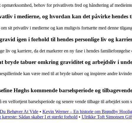
t opmærksomhed, behov for privatlivets fred og håndtering af medieinte
atliv i medierne, og hvordan kan det påvirke hendes til
 om sit privatliv i medierne og kan muligvis fortsætte med denne tilgang 
avid igen i forhold til hendes personlige liv og karrie
 liv og karriere, da det markerer en ny fase i hendes familieforøgelse o
at bryde tabuer omkring graviditet og arbejdsliv i un
espillerinde kan være med til at bryde tabuer og inspirere andre kvinde
osefine Høghs kommende barselsperiode og tilbagevenden
å en velfortjent barselsperiode og senere vende tilbage til arbejdet som
 Du Behøver At Vide
•
Kevin Werner – En historie om Brøndby Hooli
og kæreste: Sådan skaber I et stærkt forhold
•
Ulrikke Toft Simonsen Gif