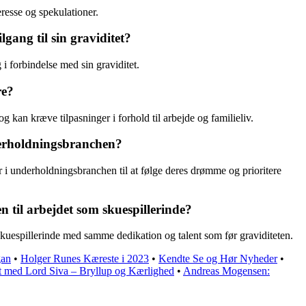
resse og spekulationer.
gang til sin graviditet?
i forbindelse med sin graviditet.
re?
g kan kræve tilpasninger i forhold til arbejde og familieliv.
derholdningsbranchen?
r i underholdningsbranchen til at følge deres drømme og prioritere
 til arbejdet som skuespillerinde?
 skuespillerinde med samme dedikation og talent som før graviditeten.
gan
•
Holger Runes Kæreste i 2023
•
Kendte Se og Hør Nyheder
•
t med Lord Siva – Bryllup og Kærlighed
•
Andreas Mogensen: