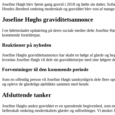
Josefine Høgh blev første gang gravid i 2018 og fødte sin datter, Sof
Hendes åbenhed omkring moderskab og graviditet blev rost af mange
Josefine Høghs graviditetsannonce
I en følelsesladet opdatering på deres sociale medier delte Josefine 
kommende forældrepar.
Reaktioner på nyheden
Josefine Høghs graviditetsannonce har skabt en bølge af glæde og beg
hvordan Josefine Høgh vil dele sin graviditetsrejse med sine følgere 
Forventninger til den kommende periode
Som en offentlig person vil Josefine Høgh sandsynligvis dele flere op
og opleve de glædelige øjeblikke sammen med hende.
Afsluttende tanker
Josefine Høghs anden graviditet er en spændende begivenhed, som man
fællesskab omkring moderskabets glæder og udfordringer. Vi ønsker J