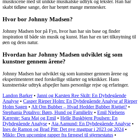
musikscene med sit unikke musikalske udtryk og tekster. Han har
skabt tidløse sange, der har berørt mange mennesker.
Hvor bor Johnny Madsen?
Johnny Madsen bor på Fyn, hvor han har sin base og finder
inspiration til både sin musik og kunst. Han har en tæt tilknytning til
øen og dens natur.
Hvordan har Johnny Madsen udviklet sig som
kunstner gennem årene?
Johnny Madsen har udviklet sig som kunstner gennem årene og
eksperimenteret med forskellige stilarter og teknikker. Hans
kunstneriske udtryk afspejler hans personlige rejse og erfaringer.
Landon Barker
•
Janni og Karsten Ree Skilt: En Dybdegående
Analyse
•
Casper Rieper Holm: En Dybdegående Analyse af Rieper
Holm Sagen
•
Alt Om Bubber – Hvad Hedder Bubber Rigtigt?
•
Stephania Potalivo: Børn, Hund og Familieliv
•
Emil Nielsens
Kæreste: Sara Maj og Emil
•
Helle Buskbjerg Poulsen: En
Dybdegående Analyse
•
Aia Aamund: En Dybdegående Analyse
•
Ines de Ramon og Brad Pitt: Det nye magtpar i 2023 og 2024
•
Miklo: Den upcoming rapper fra fængsel til stjernestatus
•