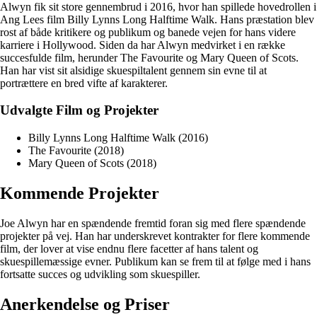
Alwyn fik sit store gennembrud i 2016, hvor han spillede hovedrollen i
Ang Lees film Billy Lynns Long Halftime Walk. Hans præstation blev
rost af både kritikere og publikum og banede vejen for hans videre
karriere i Hollywood. Siden da har Alwyn medvirket i en række
succesfulde film, herunder The Favourite og Mary Queen of Scots.
Han har vist sit alsidige skuespiltalent gennem sin evne til at
portrættere en bred vifte af karakterer.
Udvalgte Film og Projekter
Billy Lynns Long Halftime Walk (2016)
The Favourite (2018)
Mary Queen of Scots (2018)
Kommende Projekter
Joe Alwyn har en spændende fremtid foran sig med flere spændende
projekter på vej. Han har underskrevet kontrakter for flere kommende
film, der lover at vise endnu flere facetter af hans talent og
skuespillemæssige evner. Publikum kan se frem til at følge med i hans
fortsatte succes og udvikling som skuespiller.
Anerkendelse og Priser