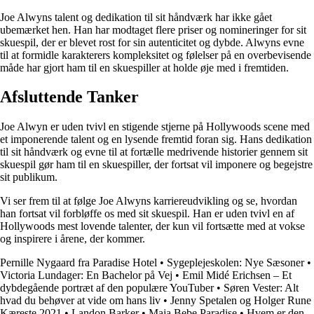
Joe Alwyns talent og dedikation til sit håndværk har ikke gået
ubemærket hen. Han har modtaget flere priser og nomineringer for sit
skuespil, der er blevet rost for sin autenticitet og dybde. Alwyns evne
til at formidle karakterers kompleksitet og følelser på en overbevisende
måde har gjort ham til en skuespiller at holde øje med i fremtiden.
Afsluttende Tanker
Joe Alwyn er uden tvivl en stigende stjerne på Hollywoods scene med
et imponerende talent og en lysende fremtid foran sig. Hans dedikation
til sit håndværk og evne til at fortælle medrivende historier gennem sit
skuespil gør ham til en skuespiller, der fortsat vil imponere og begejstre
sit publikum.
Vi ser frem til at følge Joe Alwyns karriereudvikling og se, hvordan
han fortsat vil forbløffe os med sit skuespil. Han er uden tvivl en af
Hollywoods mest lovende talenter, der kun vil fortsætte med at vokse
og inspirere i årene, der kommer.
Pernille Nygaard fra Paradise Hotel
•
Sygeplejeskolen: Nye Sæsoner
•
Victoria Lundager: En Bachelor på Vej
•
Emil Midé Erichsen – Et
dybdegående portræt af den populære YouTuber
•
Søren Vester: Alt
hvad du behøver at vide om hans liv
•
Jenny Spetalen og Holger Rune
Kæreste 2021
•
Landon Barker
•
Maja Bebe Paradise
•
Hvem er den