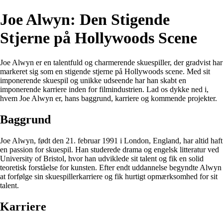
Joe Alwyn: Den Stigende
Stjerne på Hollywoods Scene
Joe Alwyn er en talentfuld og charmerende skuespiller, der gradvist har
markeret sig som en stigende stjerne på Hollywoods scene. Med sit
imponerende skuespil og unikke udseende har han skabt en
imponerende karriere inden for filmindustrien. Lad os dykke ned i,
hvem Joe Alwyn er, hans baggrund, karriere og kommende projekter.
Baggrund
Joe Alwyn, født den 21. februar 1991 i London, England, har altid haft
en passion for skuespil. Han studerede drama og engelsk litteratur ved
University of Bristol, hvor han udviklede sit talent og fik en solid
teoretisk forståelse for kunsten. Efter endt uddannelse begyndte Alwyn
at forfølge sin skuespillerkarriere og fik hurtigt opmærksomhed for sit
talent.
Karriere