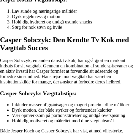
Lav sunde og næringsrige måltider
Dyrk regelmæssig motion
Hold dig hydreret og undgå usunde snacks
Sørg for nok søvn og hvile
Casper Sobczyk: Den Kendte Tv Kok med
Vægttab Succes
Casper Sobczyk, en anden dansk tv-kok, har også gjort en markant
indsats for sit vægttab. Gennem en kombination af sunde spisevaner og
en aktiv livsstil har Casper formået at forvandle sit udseende og
forbedre sin sundhed. Hans rejse mod vægttab har været en
inspirationskilde for mange, der ønsker at forbedre deres helbred.
Casper Sobczyks Vægttabstips:
Inkluder masser af grøntsager og magert protein i dine måltider
Dyrk motion, der både styrker og forbrænder kalorier
Vær opmærksom på portionstørrelser og undgå overspisning
Hold dig motiveret og målrettet mod dine vægttabsmål
Både Jesper Koch og Casper Sobczyk har vist, at med viljestyrke,