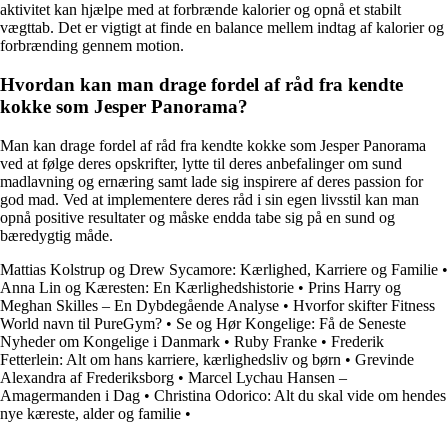
aktivitet kan hjælpe med at forbrænde kalorier og opnå et stabilt
vægttab. Det er vigtigt at finde en balance mellem indtag af kalorier og
forbrænding gennem motion.
Hvordan kan man drage fordel af råd fra kendte
kokke som Jesper Panorama?
Man kan drage fordel af råd fra kendte kokke som Jesper Panorama
ved at følge deres opskrifter, lytte til deres anbefalinger om sund
madlavning og ernæring samt lade sig inspirere af deres passion for
god mad. Ved at implementere deres råd i sin egen livsstil kan man
opnå positive resultater og måske endda tabe sig på en sund og
bæredygtig måde.
Mattias Kolstrup og Drew Sycamore: Kærlighed, Karriere og Familie
•
Anna Lin og Kæresten: En Kærlighedshistorie
•
Prins Harry og
Meghan Skilles – En Dybdegående Analyse
•
Hvorfor skifter Fitness
World navn til PureGym?
•
Se og Hør Kongelige: Få de Seneste
Nyheder om Kongelige i Danmark
•
Ruby Franke
•
Frederik
Fetterlein: Alt om hans karriere, kærlighedsliv og børn
•
Grevinde
Alexandra af Frederiksborg
•
Marcel Lychau Hansen –
Amagermanden i Dag
•
Christina Odorico: Alt du skal vide om hendes
nye kæreste, alder og familie
•