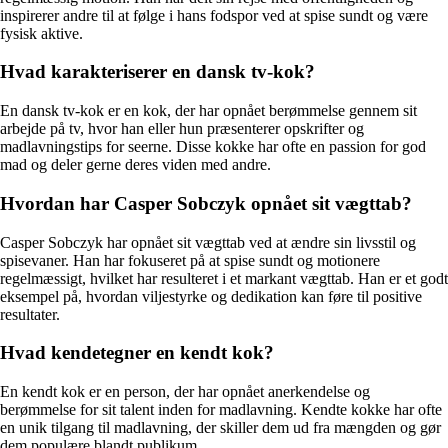
inspirerer andre til at følge i hans fodspor ved at spise sundt og være
fysisk aktive.
Hvad karakteriserer en dansk tv-kok?
En dansk tv-kok er en kok, der har opnået berømmelse gennem sit
arbejde på tv, hvor han eller hun præsenterer opskrifter og
madlavningstips for seerne. Disse kokke har ofte en passion for god
mad og deler gerne deres viden med andre.
Hvordan har Casper Sobczyk opnået sit vægttab?
Casper Sobczyk har opnået sit vægttab ved at ændre sin livsstil og
spisevaner. Han har fokuseret på at spise sundt og motionere
regelmæssigt, hvilket har resulteret i et markant vægttab. Han er et godt
eksempel på, hvordan viljestyrke og dedikation kan føre til positive
resultater.
Hvad kendetegner en kendt kok?
En kendt kok er en person, der har opnået anerkendelse og
berømmelse for sit talent inden for madlavning. Kendte kokke har ofte
en unik tilgang til madlavning, der skiller dem ud fra mængden og gør
dem populære blandt publikum.