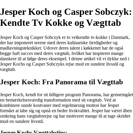
Jesper Koch og Casper Sobczyk:
Kendte Tv Kokke og Vægttab
Jesper Koch og Casper Sobczyk er to velkendte tv-kokke i Danmark,
der har imponeret seerne med deres kulinariske færdigheder og
madlavningsteknikker. Udover deres talent i køkkenet har de også
begge haft succes med deres vægttab, hvilket har inspireret mange
danskere til at følge deres eksempel. I denne artikel vil vi dykke ned i
Jesper Kochs og Casper Sobczyks rejse mod en sundere livsstil og
vægttab.
Jesper Koch: Fra Panorama til Vægttab
Jesper Koch, kendt for sit tidligere program Panorama, har gennemgået
en bemærkelsesværdig transformation med sit vægttab. Ved at
kombinere sunde kostvaner med regelmæssig motion har Jesper
formået at tabe sig og opnå en bedre livskvalitet. Jesper har været åben
omkring hans vægttabsrejse og har motiveret mange til at tage skridtet
mod en sundere livsstil.
Jesper Kochs Vægttabstips: