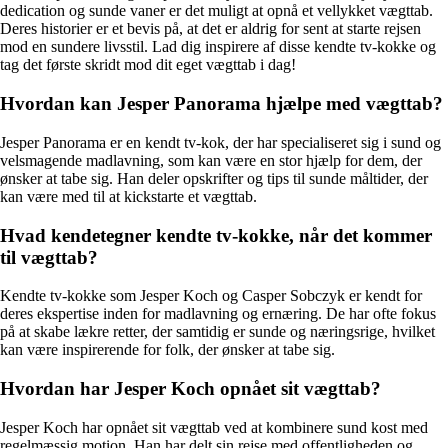
dedication og sunde vaner er det muligt at opnå et vellykket vægttab.
Deres historier er et bevis på, at det er aldrig for sent at starte rejsen
mod en sundere livsstil. Lad dig inspirere af disse kendte tv-kokke og
tag det første skridt mod dit eget vægttab i dag!
Hvordan kan Jesper Panorama hjælpe med vægttab?
Jesper Panorama er en kendt tv-kok, der har specialiseret sig i sund og
velsmagende madlavning, som kan være en stor hjælp for dem, der
ønsker at tabe sig. Han deler opskrifter og tips til sunde måltider, der
kan være med til at kickstarte et vægttab.
Hvad kendetegner kendte tv-kokke, når det kommer
til vægttab?
Kendte tv-kokke som Jesper Koch og Casper Sobczyk er kendt for
deres ekspertise inden for madlavning og ernæring. De har ofte fokus
på at skabe lækre retter, der samtidig er sunde og næringsrige, hvilket
kan være inspirerende for folk, der ønsker at tabe sig.
Hvordan har Jesper Koch opnået sit vægttab?
Jesper Koch har opnået sit vægttab ved at kombinere sund kost med
regelmæssig motion. Han har delt sin rejse med offentligheden og