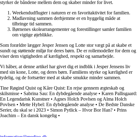
styrker de båndene mellem dem og skaber minder for livet.
Weekendudflugter i naturen er en favoritaktivitet for familien.
Madlavning sammen derhjemme er en hyggelig måde at
tilbringe tid sammen.
Børnenes skolearrangementer og forestillinger samler familien
om vigtige øjeblikke.
Som forældre lægger Jesper Jensen og Lotte stor vægt på at skabe et
sundt og støttende miljø for deres børn. De er rollemodeller for dem og
viser dem vigtigheden af kærlighed, respekt og samarbejde.
Vi håber, at denne artikel har givet dig et indblik i Jesper Jensens liv
med sin kone, Lotte, og deres børn. Familiens styrke og kærlighed er
tydelig, og de fortsætter med at skabe smukke minder sammen.
Tine Røgind Quist og Kåre Quist: En rejse gennem ægteskab og
skilsmisse
•
Sabrina Sau: En dybdegående analyse
•
Karen Pallisgaard:
En Legendarisk Kunstner
•
Agnes Holch Povlsen og Alma Holch
Povlsen
•
Mette Hybel: En dybdegående analyse
•
De Bedste Danske
Serier, du skal se i 2023
•
Simon Pytlick – Hvor Bor Han?
•
Prins
Joachim – En dansk kongelig
•
information@medieo.dk