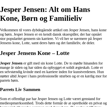
Jesper Jensen: Alt om Hans
Kone, Børn og Familieliv
Velkommen til vores dybdegående artikel om Jesper Jensen, hans kone
og børn. Jesper Jensen er en kendt dansk skuespiller, der har opnået
stor popularitet gennem sin karriere. Vi vil her se nærmere på Jesper
Jensens kone, Lotte, samt deres børn og det familieliv, de deler.
Jesper Jensens Kone – Lotte
Jesper Jensen
er gift med sin kone Lotte. De to mødte hinanden for
mange år siden og har siden da opbygget et solidt ægteskab. Lotte er
en selvstændig kvinde med en karriere inden for kunstverdenen. Hun
støtter altid Jesper i hans professionelle stræben og er en kærlig mor for
parrets børn.
Parrets Liv Sammen
Som et offentligt par har Jesper Jensen og Lotte været genstand for
medieopmærksomhed. Trods dette formår de at opretholde en privat og