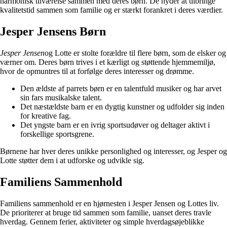
harmonisk tilværelse sammen med deres børn. De nyder at tilbringe
kvalitetstid sammen som familie og er stærkt forankret i deres værdier.
Jesper Jensens Børn
Jesper Jensen
og Lotte er stolte forældre til flere børn, som de elsker og
værner om. Deres børn trives i et kærligt og støttende hjemmemiljø,
hvor de opmuntres til at forfølge deres interesser og drømme.
Den ældste af parrets børn er en talentfuld musiker og har arvet
sin fars musikalske talent.
Det næstældste barn er en dygtig kunstner og udfolder sig inden
for kreative fag.
Det yngste barn er en ivrig sportsudøver og deltager aktivt i
forskellige sportsgrene.
Børnene har hver deres unikke personlighed og interesser, og Jesper og
Lotte støtter dem i at udforske og udvikle sig.
Familiens Sammenhold
Familiens sammenhold er en hjørnesten i Jesper Jensen og Lottes liv.
De prioriterer at bruge tid sammen som familie, uanset deres travle
hverdag. Gennem ferier, aktiviteter og simple hverdagsøjeblikke