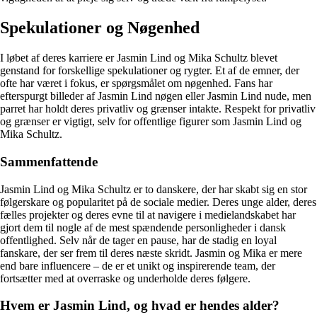
Spekulationer og Nøgenhed
I løbet af deres karriere er Jasmin Lind og Mika Schultz blevet
genstand for forskellige spekulationer og rygter. Et af de emner, der
ofte har været i fokus, er spørgsmålet om nøgenhed. Fans har
efterspurgt billeder af Jasmin Lind nøgen eller Jasmin Lind nude, men
parret har holdt deres privatliv og grænser intakte. Respekt for privatliv
og grænser er vigtigt, selv for offentlige figurer som Jasmin Lind og
Mika Schultz.
Sammenfattende
Jasmin Lind og Mika Schultz er to danskere, der har skabt sig en stor
følgerskare og popularitet på de sociale medier. Deres unge alder, deres
fælles projekter og deres evne til at navigere i medielandskabet har
gjort dem til nogle af de mest spændende personligheder i dansk
offentlighed. Selv når de tager en pause, har de stadig en loyal
fanskare, der ser frem til deres næste skridt. Jasmin og Mika er mere
end bare influencere – de er et unikt og inspirerende team, der
fortsætter med at overraske og underholde deres følgere.
Hvem er Jasmin Lind, og hvad er hendes alder?