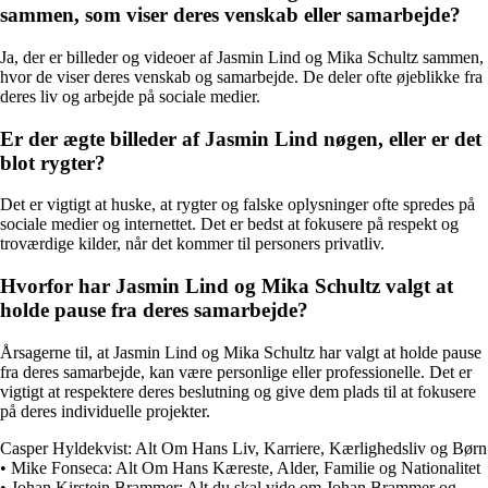
sammen, som viser deres venskab eller samarbejde?
Ja, der er billeder og videoer af Jasmin Lind og Mika Schultz sammen,
hvor de viser deres venskab og samarbejde. De deler ofte øjeblikke fra
deres liv og arbejde på sociale medier.
Er der ægte billeder af Jasmin Lind nøgen, eller er det
blot rygter?
Det er vigtigt at huske, at rygter og falske oplysninger ofte spredes på
sociale medier og internettet. Det er bedst at fokusere på respekt og
troværdige kilder, når det kommer til personers privatliv.
Hvorfor har Jasmin Lind og Mika Schultz valgt at
holde pause fra deres samarbejde?
Årsagerne til, at Jasmin Lind og Mika Schultz har valgt at holde pause
fra deres samarbejde, kan være personlige eller professionelle. Det er
vigtigt at respektere deres beslutning og give dem plads til at fokusere
på deres individuelle projekter.
Casper Hyldekvist: Alt Om Hans Liv, Karriere, Kærlighedsliv og Børn
•
Mike Fonseca: Alt Om Hans Kæreste, Alder, Familie og Nationalitet
•
Johan Kirstein Brammer: Alt du skal vide om Johan Brammer og