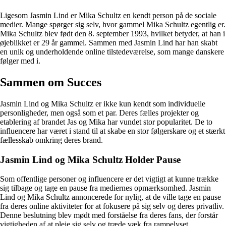
Ligesom Jasmin Lind er Mika Schultz en kendt person på de sociale
medier. Mange spørger sig selv, hvor gammel Mika Schultz egentlig er.
Mika Schultz blev født den 8. september 1993, hvilket betyder, at han i
øjeblikket er 29 år gammel. Sammen med Jasmin Lind har han skabt
en unik og underholdende online tilstedeværelse, som mange danskere
følger med i.
Sammen om Succes
Jasmin Lind og Mika Schultz er ikke kun kendt som individuelle
personligheder, men også som et par. Deres fælles projekter og
etablering af brandet Jas og Mika har vundet stor popularitet. De to
influencere har været i stand til at skabe en stor følgerskare og et stærkt
fællesskab omkring deres brand.
Jasmin Lind og Mika Schultz Holder Pause
Som offentlige personer og influencere er det vigtigt at kunne trække
sig tilbage og tage en pause fra mediernes opmærksomhed. Jasmin
Lind og Mika Schultz annoncerede for nylig, at de ville tage en pause
fra deres online aktiviteter for at fokusere på sig selv og deres privatliv.
Denne beslutning blev mødt med forståelse fra deres fans, der forstår
vigtigheden af at pleje sig selv og træde væk fra rampelyset.