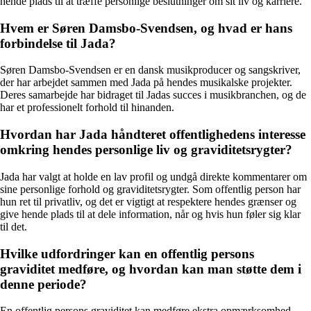
hende plads til at træffe personlige beslutninger om sit liv og karriere.
Hvem er Søren Damsbo-Svendsen, og hvad er hans
forbindelse til Jada?
Søren Damsbo-Svendsen er en dansk musikproducer og sangskriver,
der har arbejdet sammen med Jada på hendes musikalske projekter.
Deres samarbejde har bidraget til Jadas succes i musikbranchen, og de
har et professionelt forhold til hinanden.
Hvordan har Jada håndteret offentlighedens interesse
omkring hendes personlige liv og graviditetsrygter?
Jada har valgt at holde en lav profil og undgå direkte kommentarer om
sine personlige forhold og graviditetsrygter. Som offentlig person har
hun ret til privatliv, og det er vigtigt at respektere hendes grænser og
give hende plads til at dele information, når og hvis hun føler sig klar
til det.
Hvilke udfordringer kan en offentlig persons
graviditet medføre, og hvordan kan man støtte dem i
denne periode?
En offentlig persons graviditet kan medføre ekstra opmærksomhed,