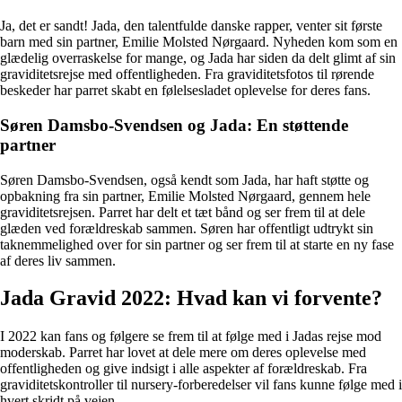
Ja, det er sandt! Jada, den talentfulde danske rapper, venter sit første
barn med sin partner, Emilie Molsted Nørgaard. Nyheden kom som en
glædelig overraskelse for mange, og Jada har siden da delt glimt af sin
graviditetsrejse med offentligheden. Fra graviditetsfotos til rørende
beskeder har parret skabt en følelsesladet oplevelse for deres fans.
Søren Damsbo-Svendsen og Jada: En støttende
partner
Søren Damsbo-Svendsen, også kendt som Jada, har haft støtte og
opbakning fra sin partner, Emilie Molsted Nørgaard, gennem hele
graviditetsrejsen. Parret har delt et tæt bånd og ser frem til at dele
glæden ved forældreskab sammen. Søren har offentligt udtrykt sin
taknemmelighed over for sin partner og ser frem til at starte en ny fase
af deres liv sammen.
Jada Gravid 2022: Hvad kan vi forvente?
I 2022 kan fans og følgere se frem til at følge med i Jadas rejse mod
moderskab. Parret har lovet at dele mere om deres oplevelse med
offentligheden og give indsigt i alle aspekter af forældreskab. Fra
graviditetskontroller til nursery-forberedelser vil fans kunne følge med i
hvert skridt på vejen.