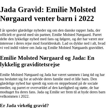
Jada Gravid: Emilie Molsted
Nørgaard venter barn i 2022
I år spreder glædelige nyheder sig om den danske rapper Jada, der
officielt er gravid med sin partner, Emilie Molsted Nørgaard. Parret
delte den lykkelige nyhed med fans og følgere, og der har været stor
interesse i deres rejse mod forældreskab. Lad os dykke ned i alt, hvad
vi ved indtil videre om Jada og Emilie Molsted Nørgaards graviditet.
Emilie Molsted Nørgaard og Jada: En
lykkelig graviditetsrejse
Emilie Molsted Nørgaard og Jada har været sammen i lang tid og har
nu besluttet sig for at udvide deres familie med et lille barn. Den
glædelige nyhed har spredt sig som en steppebrand på de sociale
medier, og parret er overvældet af den kærlighed og støtte, de har
modtaget fra deres fans. Jada og Emilie ser frem til at byde deres barn
velkommen i 2022.
Er Jada virkelig gravid?