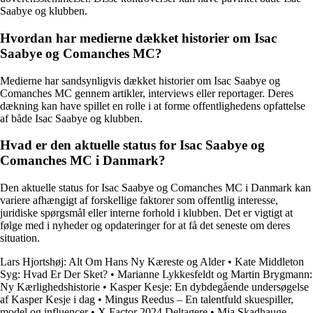
Saabye og klubben.
Hvordan har medierne dækket historier om Isac
Saabye og Comanches MC?
Medierne har sandsynligvis dækket historier om Isac Saabye og
Comanches MC gennem artikler, interviews eller reportager. Deres
dækning kan have spillet en rolle i at forme offentlighedens opfattelse
af både Isac Saabye og klubben.
Hvad er den aktuelle status for Isac Saabye og
Comanches MC i Danmark?
Den aktuelle status for Isac Saabye og Comanches MC i Danmark kan
variere afhængigt af forskellige faktorer som offentlig interesse,
juridiske spørgsmål eller interne forhold i klubben. Det er vigtigt at
følge med i nyheder og opdateringer for at få det seneste om deres
situation.
Lars Hjortshøj: Alt Om Hans Ny Kæreste og Alder
•
Kate Middleton
Syg: Hvad Er Der Sket?
•
Marianne Lykkesfeldt og Martin Brygmann:
Ny Kærlighedshistorie
•
Kasper Kesje: En dybdegående undersøgelse
af Kasper Kesje i dag
•
Mingus Reedus – En talentfuld skuespiller,
model og influencer
•
X Factor 2024 Deltagere
•
Mia Skadhauge