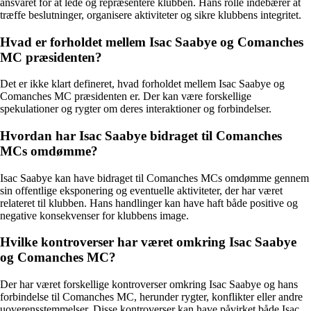
ansvaret for at lede og repræsentere klubben. Hans rolle indebærer at
træffe beslutninger, organisere aktiviteter og sikre klubbens integritet.
Hvad er forholdet mellem Isac Saabye og Comanches
MC præsidenten?
Det er ikke klart defineret, hvad forholdet mellem Isac Saabye og
Comanches MC præsidenten er. Der kan være forskellige
spekulationer og rygter om deres interaktioner og forbindelser.
Hvordan har Isac Saabye bidraget til Comanches
MCs omdømme?
Isac Saabye kan have bidraget til Comanches MCs omdømme gennem
sin offentlige eksponering og eventuelle aktiviteter, der har været
relateret til klubben. Hans handlinger kan have haft både positive og
negative konsekvenser for klubbens image.
Hvilke kontroverser har været omkring Isac Saabye
og Comanches MC?
Der har været forskellige kontroverser omkring Isac Saabye og hans
forbindelse til Comanches MC, herunder rygter, konflikter eller andre
uoverensstemmelser. Disse kontroverser kan have påvirket både Isac