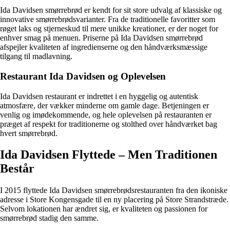
Ida Davidsen smørrebrød er kendt for sit store udvalg af klassiske og
innovative smørrebrødsvarianter. Fra de traditionelle favoritter som
røget laks og stjerneskud til mere unikke kreationer, er der noget for
enhver smag på menuen. Priserne på Ida Davidsen smørrebrød
afspejler kvaliteten af ingredienserne og den håndværksmæssige
tilgang til madlavning.
Restaurant Ida Davidsen og Oplevelsen
Ida Davidsen restaurant er indrettet i en hyggelig og autentisk
atmosfære, der vækker minderne om gamle dage. Betjeningen er
venlig og imødekommende, og hele oplevelsen på restauranten er
præget af respekt for traditionerne og stolthed over håndværket bag
hvert smørrebrød.
Ida Davidsen Flyttede – Men Traditionen
Består
I 2015 flyttede Ida Davidsen smørrebrødsrestauranten fra den ikoniske
adresse i Store Kongensgade til en ny placering på Store Strandstræde.
Selvom lokationen har ændret sig, er kvaliteten og passionen for
smørrebrød stadig den samme.