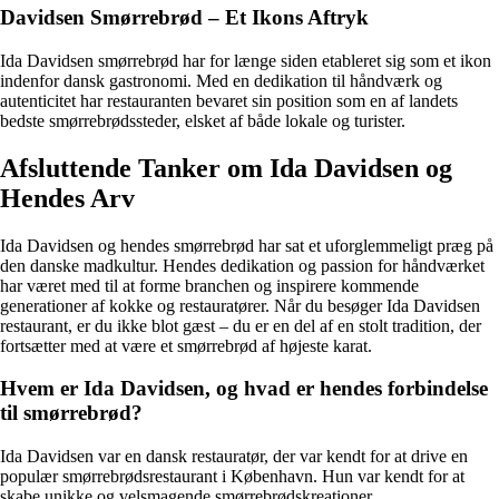
Davidsen Smørrebrød – Et Ikons Aftryk
Ida Davidsen smørrebrød har for længe siden etableret sig som et ikon
indenfor dansk gastronomi. Med en dedikation til håndværk og
autenticitet har restauranten bevaret sin position som en af landets
bedste smørrebrødssteder, elsket af både lokale og turister.
Afsluttende Tanker om Ida Davidsen og
Hendes Arv
Ida Davidsen og hendes smørrebrød har sat et uforglemmeligt præg på
den danske madkultur. Hendes dedikation og passion for håndværket
har været med til at forme branchen og inspirere kommende
generationer af kokke og restauratører. Når du besøger Ida Davidsen
restaurant, er du ikke blot gæst – du er en del af en stolt tradition, der
fortsætter med at være et smørrebrød af højeste karat.
Hvem er Ida Davidsen, og hvad er hendes forbindelse
til smørrebrød?
Ida Davidsen var en dansk restauratør, der var kendt for at drive en
populær smørrebrødsrestaurant i København. Hun var kendt for at
skabe unikke og velsmagende smørrebrødskreationer.