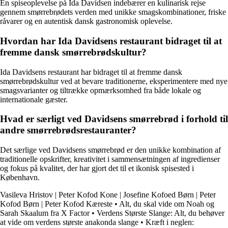
En spiseoplevelse på Ida Davidsen indebærer en kulinarisk rejse
gennem smørrebrødets verden med unikke smagskombinationer, friske
råvarer og en autentisk dansk gastronomisk oplevelse.
Hvordan har Ida Davidsens restaurant bidraget til at
fremme dansk smørrebrødskultur?
Ida Davidsens restaurant har bidraget til at fremme dansk
smørrebrødskultur ved at bevare traditionerne, eksperimentere med nye
smagsvarianter og tiltrække opmærksomhed fra både lokale og
internationale gæster.
Hvad er særligt ved Davidsens smørrebrød i forhold til
andre smørrebrødsrestauranter?
Det særlige ved Davidsens smørrebrød er den unikke kombination af
traditionelle opskrifter, kreativitet i sammensætningen af ingredienser
og fokus på kvalitet, der har gjort det til et ikonisk spisested i
København.
Vasileva Hristov | Peter Kofod Kone | Josefine Kofoed Børn | Peter
Kofod Børn | Peter Kofod Kæreste
•
Alt, du skal vide om Noah og
Sarah Skaalum fra X Factor
•
Verdens Største Slange: Alt, du behøver
at vide om verdens største anakonda slange
•
Kræft i neglen: