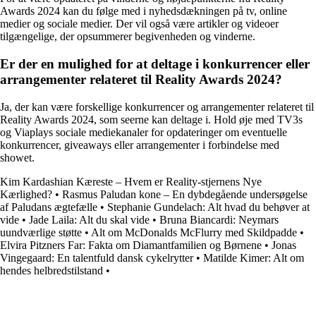
Awards 2024 kan du følge med i nyhedsdækningen på tv, online
medier og sociale medier. Der vil også være artikler og videoer
tilgængelige, der opsummerer begivenheden og vinderne.
Er der en mulighed for at deltage i konkurrencer eller
arrangementer relateret til Reality Awards 2024?
Ja, der kan være forskellige konkurrencer og arrangementer relateret til
Reality Awards 2024, som seerne kan deltage i. Hold øje med TV3s
og Viaplays sociale mediekanaler for opdateringer om eventuelle
konkurrencer, giveaways eller arrangementer i forbindelse med
showet.
Kim Kardashian Kæreste – Hvem er Reality-stjernens Nye
Kærlighed?
•
Rasmus Paludan kone – En dybdegående undersøgelse
af Paludans ægtefælle
•
Stephanie Gundelach: Alt hvad du behøver at
vide
•
Jade Laila: Alt du skal vide
•
Bruna Biancardi: Neymars
uundværlige støtte
•
Alt om McDonalds McFlurry med Skildpadde
•
Elvira Pitzners Far: Fakta om Diamantfamilien og Børnene
•
Jonas
Vingegaard: En talentfuld dansk cykelrytter
•
Matilde Kimer: Alt om
hendes helbredstilstand
•