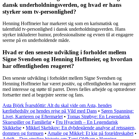
dansk underholdningsverden, og hvad er hans
styrker som tv-personlighed?
Henning Hoffmeier har markeret sig som en karismatisk og
talentfuld tv-personlighed i dansk underholdningsverden. Hans
styrker inkluderer humor, professionalisme og evnen til at engagere
seerne på en underholdende måde.
Hvad er den seneste udvikling i forholdet mellem
Signe Svendsen og Henning Hoffmeier, og hvordan
har offentligheden reageret?
Den seneste udvikling i forholdet mellem Signe Svendsen og
Henning Hoffmeier har været positiv, og offentligheden har reageret
med interesse og støtte til parret. Deres fælles arbejde og optrædener
fortsætter med at begejstre seerne og fans.
Asta Björk Ívarsdóttir: Alt du skal vide om Asta, hendes
kærlighedsliv og hendes rejse på Vild med Dans
•
Søren Spanning:
Livet, Karrieren og Eftermælet
•
Tomas Strøbye: En Legendarisk
Skuespiller og Familiefar
•
Fru Hyacinth – En Legendarisk
Skikkelse
•
Mikkel Skelskov: En dybdegående analyse af retssagen,
dommen og formuen
•
Amalie og Mikkel: Et kig på forældreskabet
•
Adrift – Den utrolige historie om Tami Oldham
•
Henning