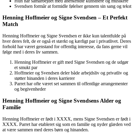
Hun har samarbejdet med anerkendte kunstnere og musikere
Svendsen formår at formidle følelser gennem sin sang og tekst
Henning Hoffmeier og Signe Svendsen – Et Perfekt
Match
Henning Hoffmeier og Signe Svendsen er ikke kun talentfulde på
hver deres felt, de er også et stærkt og kærligt par i privatlivet. Deres
forhold har været genstand for offentlig interesse, da fans gerne vil
følge med i deres liv sammen.
Henning Hoffmeier er gift med Signe Svendsen og de udgør
et smukt par
Hoffmeier og Svendsen deler både arbejdsliv og privatliv og
støtter hinanden i deres karrierer
Parret har ofte været set sammen til offentlige arrangementer
og begivenheder
Henning Hoffmeier og Signe Svendsens Alder og
Familie
Henning Hoffmeier er født i XXXX, mens Signe Svendsen er født i
XXXX. Parret har etableret sig som en familie og nyder glæden ved
at være sammen med deres børn og hinanden.