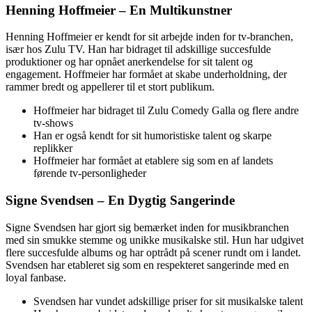
Henning Hoffmeier – En Multikunstner
Henning Hoffmeier er kendt for sit arbejde inden for tv-branchen,
især hos Zulu TV. Han har bidraget til adskillige succesfulde
produktioner og har opnået anerkendelse for sit talent og
engagement. Hoffmeier har formået at skabe underholdning, der
rammer bredt og appellerer til et stort publikum.
Hoffmeier har bidraget til Zulu Comedy Galla og flere andre
tv-shows
Han er også kendt for sit humoristiske talent og skarpe
replikker
Hoffmeier har formået at etablere sig som en af landets
førende tv-personligheder
Signe Svendsen – En Dygtig Sangerinde
Signe Svendsen har gjort sig bemærket inden for musikbranchen
med sin smukke stemme og unikke musikalske stil. Hun har udgivet
flere succesfulde albums og har optrådt på scener rundt om i landet.
Svendsen har etableret sig som en respekteret sangerinde med en
loyal fanbase.
Svendsen har vundet adskillige priser for sit musikalske talent