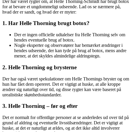
Der har været rygter om, at Helle Thorning-Schmidt har brugt botox
for at bevare et ungdommeligt udseende. Lad os se nærmere på,
hvad der er sandt, og hvad der er myter:
1. Har Helle Thorning brugt botox?
Der er ingen officielle udtalelser fra Helle Thorning selv om
hendes eventuelle brug af botox.
Nogle eksperter og observatører har bemærket ændringer i
hendes udseende, der kan tyde på brug af botox, mens andre
mener, at det skyldes almindelige aldringstegn.
2. Helle Thorning og brysterne
Der har også været spekulationer om Helle Thornings bryster og om
hun har fået dem opereret. Det er vigtigt at huske, at alle kroppe
ændrer sig naturligt over tid, og disse rygter kan være baseret på
urealistiske skønhedsstandarder.
3. Helle Thorning – før og efter
Det er normalt for offentlige personer at se anderledes ud over tid på
grund af aldring og eventuelle livsstilsændringer. Det er vigtigt at
huske, at det er naturligt at ældes, og at det ikke altid involverer