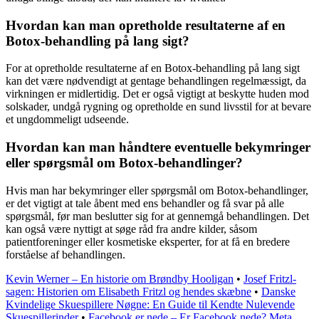
Hvordan kan man opretholde resultaterne af en
Botox-behandling på lang sigt?
For at opretholde resultaterne af en Botox-behandling på lang sigt
kan det være nødvendigt at gentage behandlingen regelmæssigt, da
virkningen er midlertidig. Det er også vigtigt at beskytte huden mod
solskader, undgå rygning og opretholde en sund livsstil for at bevare
et ungdommeligt udseende.
Hvordan kan man håndtere eventuelle bekymringer
eller spørgsmål om Botox-behandlinger?
Hvis man har bekymringer eller spørgsmål om Botox-behandlinger,
er det vigtigt at tale åbent med ens behandler og få svar på alle
spørgsmål, før man beslutter sig for at gennemgå behandlingen. Det
kan også være nyttigt at søge råd fra andre kilder, såsom
patientforeninger eller kosmetiske eksperter, for at få en bredere
forståelse af behandlingen.
Kevin Werner – En historie om Brøndby Hooligan
•
Josef Fritzl-
sagen: Historien om Elisabeth Fritzl og hendes skæbne
•
Danske
Kvindelige Skuespillere Nøgne: En Guide til Kendte Nulevende
Skuespillerinder
•
Facebook er nede – Er Facebook nede? Meta