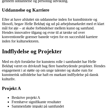
gennem uddannelse og personlig udvikling.
Uddannelse og Karriere
Efter at have afsluttet sin uddannelse inden for kunsthistorie og
filosofi, begav Helle Bekhøj sig ud på arbejdsmarkedet med et klart
mål for øje – at skabe forbindelser mellem kunst og samfund.
Hendes innovative tilgang og evne til at tænke ud over
konventionelle grænser banede vejen for en succesfuld karriere
inden for kultursektoren.
Indflydelse og Projekter
Med en dyb forståelse for kunstens rolle i samfundet har Helle
Bekhøj været en drivkraft bag flere banebrydende projekter. Hendes
enga­gement i at støtte op om unge talenter og skabe rum for
kunstnerisk udfoldelse har haft en markant indflydelse på dansk
kulturliv.
Projekt A
Besk­rive pro­jekt A
Fremhæve sig­ni­fi­kante re­sul­tater
Sam­men­fatte im­pakt på sam­fund­et