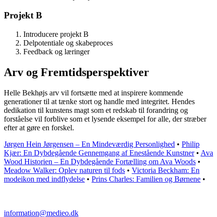
Projekt B
Intro­ducere pro­jekt B
Del­poten­tiale og skabe­proces
Feedback og læ­rin­ger
Arv og Fremtidsperspektiver
Helle Bekhøjs arv vil fortsætte med at inspirere kommende
generationer til at tænke stort og handle med integritet. Hendes
dedikation til kunstens magt som et redskab til forandring og
forståelse vil forblive som et lysende eksempel for alle, der stræber
efter at gøre en forskel.
Jørgen Hein Jørgensen – En Mindeværdig Personlighed
•
Philip
Kjær: En Dybdegående Gennemgang af Enestående Kunstner
•
Ava
Wood Historien – En Dybdegående Fortælling om Ava Woods
•
Meadow Walker: Oplev naturen til fods
•
Victoria Beckham: En
modeikon med indflydelse
•
Prins Charles: Familien og Børnene
•
information@medieo.dk