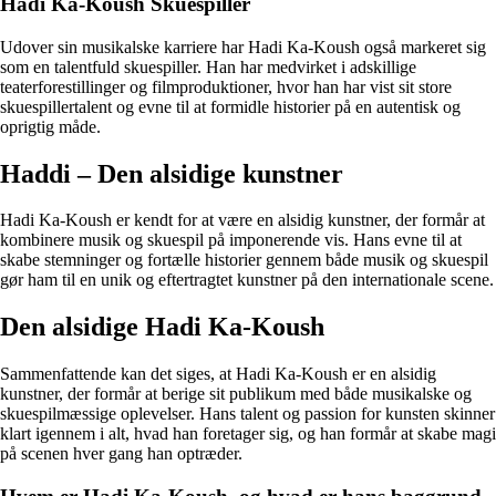
Hadi Ka-Koush Skuespiller
Udover sin musikalske karriere har Hadi Ka-Koush også markeret sig
som en talentfuld skuespiller. Han har medvirket i adskillige
teaterforestillinger og filmproduktioner, hvor han har vist sit store
skuespillertalent og evne til at formidle historier på en autentisk og
oprigtig måde.
Haddi – Den alsidige kunstner
Hadi Ka-Koush er kendt for at være en alsidig kunstner, der formår at
kombinere musik og skuespil på imponerende vis. Hans evne til at
skabe stemninger og fortælle historier gennem både musik og skuespil
gør ham til en unik og eftertragtet kunstner på den internationale scene.
Den alsidige Hadi Ka-Koush
Sammenfattende kan det siges, at Hadi Ka-Koush er en alsidig
kunstner, der formår at berige sit publikum med både musikalske og
skuespilmæssige oplevelser. Hans talent og passion for kunsten skinner
klart igennem i alt, hvad han foretager sig, og han formår at skabe magi
på scenen hver gang han optræder.