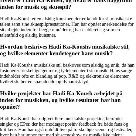
Hvem er Hadi Ka-Koush, og hvad er hans baggrund
inden for musik og skuespil?
Hadi Ka-Koush er en alsidig kunstner, der er kendt for sit musikalske
talent samt sine skuespilpræstationer. Han har opnået anerkendelse for
sit arbejde inden for begge områder og har etableret sig som en
talentfuld og alsidig kunstner.
Hvordan beskrives Hadi Ka-Koushs musikalske stil,
og hvilke elementer kendetegner hans musik?
Hadi Ka-Koushs musikalske stil beskrives som alsidig og unik, da han
fusionerer forskellige genrer og lydelementer i sin musik. Hans sange
indeholder ofte en blanding af pop, R&B og elektroniske elementer,
hvilket skaber en spændende og dynamisk lyd.
Hvilke projekter har Hadi Ka-Koush arbejdet på
inden for musikken, og hvilke resultater har han
opnået?
Hadi Ka-Koush har udgivet flere musikalske projekter, herunder
singler og EPer, der har modtaget positiv feedback fra både fans og
kritikere. Han har også optrådt live på forskellige scener og festivaler,
hvor han har imponeret med sit sceneshow og musikalske talent.