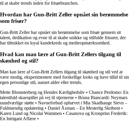
til at skabe trends inden for frisørbranchen.
Hvordan har Gun-Britt Zeller opnået sin berømmelse
som frisør?
Gun-Britt Zeller har opnået sin berømmelse som frisør gennem sit
talent, dedikation og evne til at skabe unikke og stilfulde frisurer, der
har tiltrukket en loyal kundekreds og medieopmærksomhed.
Hvad kan man lære af Gun-Britt Zellers tilgang til
skønhed og stil?
Man kan lære af Gun-Britt Zellers tilgang til skønhed og stil ved at
være modig, eksperimentere med forskellige looks og have tillid til sin
egen personlige stil, uanset alder eller trends.
Mette Blomsterberg og Hendes Kærlighedsliv
•
Chance Perdomo: En
talentfuld skuespiller på vej til stjernerne
•
Bruna Biancardi: Neymars
uundværlige støtte
•
Navneforbud ophævet i Mia Skadhauge Stevn –
Fuldstændig opdatering
•
Daniel Åxman – En Mesterlig Skribent
•
Karen Lund og Nicolai Wammen
•
Casanova og Kronprins Frederik:
En Intrigant Affære
•