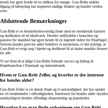
trends har gjort hende til en stilikon for mange. Gun-Britts unikke
tilgang til hårstyling har inspireret utallige frisører og kunder verden
over.
Afsluttende Bemærkninger
Gun-Britt er en bemærkelsesværdig frisør med en enestående karriere
og dedikation til sit håndværk. Hendes indflydelse i branchen og
passion for skønhed har gjort hende til en legende inden for frisørfaget.
Selvom hendes præcise alder forbliver et mysterium, er det tydeligt, at
Gun-Britt er evigt ung i hjertet og dedikeret til at skabe smukke frisurer
for alle.
Vi ser frem til at følge Gun-Britts fortsatte succes og bidrag til
frisørbranchen i Danmark og internationalt.
Hvem er Gun-Britt Zeller, og hvorfor er der interesse
for hendes alder?
Gun-Britt Zeller er en dansk frisør og tv-personlighed, der har opnået
en vis berømmelse i offentligheden. Interessen for hendes alder skyldes
sandsynligvis hendes offentlige eksponering og popularitet.
Hvordan kan man finde oplysninger om Gun-Britt