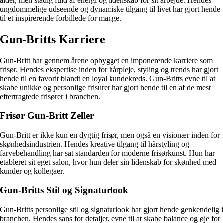
alder, men stadig fuld af energi og lidenskab for sit arbejde. Hendes
ungdommelige udseende og dynamiske tilgang til livet har gjort hende
til et inspirerende forbillede for mange.
Gun-Britts Karriere
Gun-Britt har gennem årene opbygget en imponerende karriere som
frisør. Hendes ekspertise inden for hårpleje, styling og trends har gjort
hende til en favorit blandt en loyal kundekreds. Gun-Britts evne til at
skabe unikke og personlige frisurer har gjort hende til en af de mest
eftertragtede frisører i branchen.
Frisør Gun-Britt Zeller
Gun-Britt er ikke kun en dygtig frisør, men også en visionær inden for
skønhedsindustrien. Hendes kreative tilgang til hårstyling og
farvebehandling har sat standarden for moderne frisørkunst. Hun har
etableret sit eget salon, hvor hun deler sin lidenskab for skønhed med
kunder og kollegaer.
Gun-Britts Stil og Signaturlook
Gun-Britts personlige stil og signaturlook har gjort hende genkendelig i
branchen. Hendes sans for detaljer, evne til at skabe balance og øje for