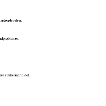
smagsoplevelser.
andproblemer.
ere sukkerindholdet.