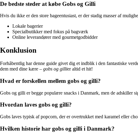
De bedste steder at købe Gobs og Gilli
Hvis du ikke er den store bageentusiast, er der stadig masser af muligh
Lokale bagerier
Specialbutikker med fokus på bagværk
Online leverandører med gourmetgodbidder
Konklusion
Forhåbentlig har denne guide givet dig et indblik i den fantastiske verd
dem med dine kære –
gobs og gilli
er altid et hit!
Hvad er forskellen mellem gobs og gilli?
Gobs og gilli er begge populære snacks i Danmark, men de adskiller sig 
Hvordan laves gobs og gilli?
Gobs laves typisk af popcorn, der er overtrukket med karamel eller chok
Hvilken historie har gobs og gilli i Danmark?