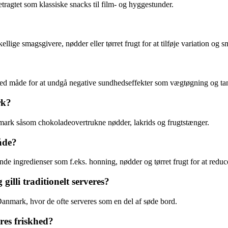
etragtet som klassiske snacks til film- og hyggestunder.
ellige smagsgivere, nødder eller tørret frugt for at tilføje variation og 
 med måde for at undgå negative sundhedseffekter som vægtøgning og t
rk?
mark såsom chokoladeovertrukne nødder, lakrids og frugtstænger.
åde?
e ingredienser som f.eks. honning, nødder og tørret frugt for at reduc
gilli traditionelt serveres?
 Danmark, hvor de ofte serveres som en del af søde bord.
res friskhed?