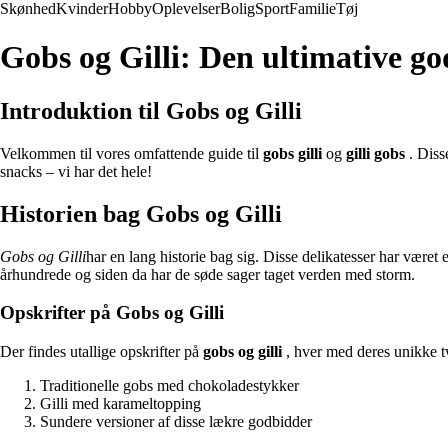
Skønhed
Kvinder
Hobby
Oplevelser
Bolig
Sport
Familie
Tøj
Gobs og Gilli: Den ultimative g
Introduktion til Gobs og Gilli
Velkommen til vores omfattende guide til
gobs gilli
og
gilli gobs
. Diss
snacks – vi har det hele!
Historien bag Gobs og Gilli
Gobs og Gilli
har en lang historie bag sig. Disse delikatesser har været 
århundrede og siden da har de søde sager taget verden med storm.
Opskrifter på Gobs og Gilli
Der findes utallige opskrifter på
gobs og gilli
, hver med deres unikke t
Traditionelle gobs med chokoladestykker
Gilli med karameltopping
Sundere versioner af disse lækre godbidder