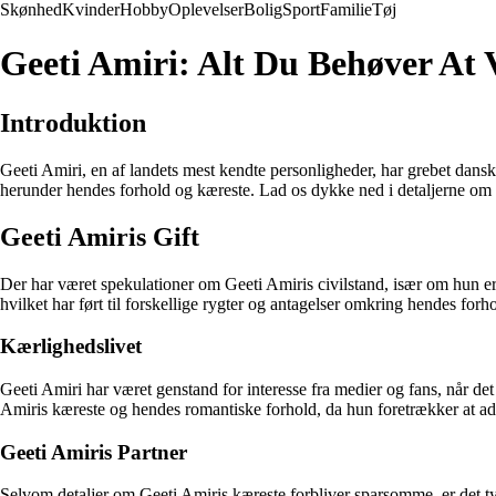
Skønhed
Kvinder
Hobby
Oplevelser
Bolig
Sport
Familie
Tøj
Geeti Amiri: Alt Du Behøver At 
Introduktion
Geeti Amiri, en af landets mest kendte personligheder, har grebet dan
herunder hendes forhold og kæreste. Lad os dykke ned i detaljerne om
Geeti Amiris Gift
Der har været spekulationer om Geeti Amiris civilstand, især om hun er gi
hvilket har ført til forskellige rygter og antagelser omkring hendes forho
Kærlighedslivet
Geeti Amiri har været genstand for interesse fra medier og fans, når det
Amiris kæreste og hendes romantiske forhold, da hun foretrækker at adski
Geeti Amiris Partner
Selvom detaljer om Geeti Amiris kæreste forbliver sparsomme, er det tyd