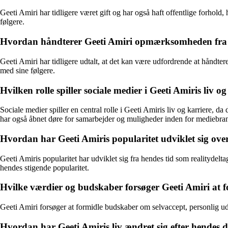
Geeti Amiri har tidligere været gift og har også haft offentlige forhold
følgere.
Hvordan håndterer Geeti Amiri opmærksomheden fra 
Geeti Amiri har tidligere udtalt, at det kan være udfordrende at håndte
med sine følgere.
Hvilken rolle spiller sociale medier i Geeti Amiris liv o
Sociale medier spiller en central rolle i Geeti Amiris liv og karriere, 
har også åbnet døre for samarbejder og muligheder inden for mediebra
Hvordan har Geeti Amiris popularitet udviklet sig over
Geeti Amiris popularitet har udviklet sig fra hendes tid som realitydelta
hendes stigende popularitet.
Hvilke værdier og budskaber forsøger Geeti Amiri at fo
Geeti Amiri forsøger at formidle budskaber om selvaccept, personlig udvik
Hvordan har Geeti Amiris liv ændret sig efter hendes d