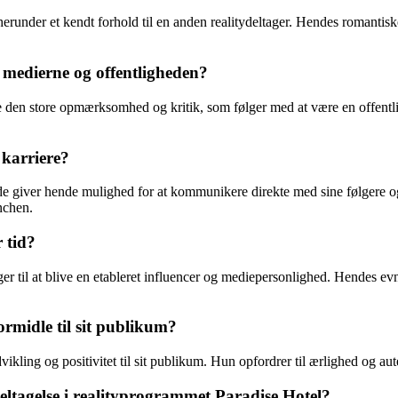
, herunder et kendt forhold til en anden realitydeltager. Hendes romanti
medierne og offentligheden?
re den store opmærksomhed og kritik, som følger med at være en offentli
g karriere?
da de giver hende mulighed for at kommunikere direkte med sine følgere og
nchen.
 tid?
ger til at blive en etableret influencer og mediepersonlighed. Hendes evne
rmidle til sit publikum?
ling og positivitet til sit publikum. Hun opfordrer til ærlighed og auten
eltagelse i realityprogrammet Paradise Hotel?