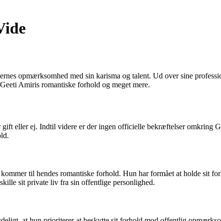
Vide
skernes opmærksomhed med sin karisma og talent. Ud over sine professio
 Geeti Amiris romantiske forhold og meget mere.
ft eller ej. Indtil videre er der ingen officielle bekræftelser omkring G
ld.
 kommer til hendes romantiske forhold. Hun har formået at holde sit forh
lle sit private liv fra sin offentlige personlighed.
eligt, at hun prioriterer at beskytte sit forhold mod offentlig opmærks