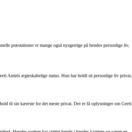
nelle præstationer er mange også nysgerrige på hendes personlige liv,
eeti Amiris ægteskabelige status. Hun har holdt sit personlige liv privat,
old til sin kæreste for det meste privat. Der er få oplysninger om Geeti
omhed. Hendes partner har støttet hende i hendes karriere og været en