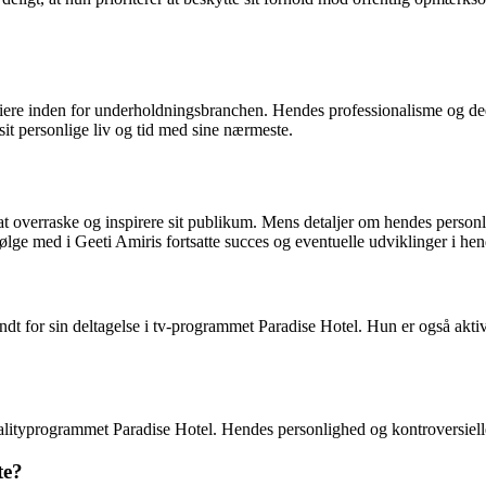
ere inden for underholdningsbranchen. Hendes professionalisme og dedik
 sit personlige liv og tid med sine nærmeste.
t overraske og inspirere sit publikum. Mens detaljer om hendes personlig
t følge med i Geeti Amiris fortsatte succes og eventuelle udviklinger i hen
endt for sin deltagelse i tv-programmet Paradise Hotel. Hun er også aktiv
 realityprogrammet Paradise Hotel. Hendes personlighed og kontroversi
te?