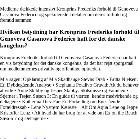
Medierne dækkede intensivt Kronprins Frederiks forhold til Genoveva
Casanova Federico og spekulerede i detaljer om deres forhold og
fremtid sammen.
Hvilken betydning har Kronprins Frederiks forhold til
Genoveva Casanova Federico haft for det danske
kongehus?
Kronprins Frederiks forhold til Genoveva Casanova Federico har haft
en vis betydning for det danske kongehus, da det har rejst spørgsmål
om medlemmernes privatliv og offentlige optræden.
Mia-sagen: Opklaring af Mia Skadhauge Stevns Drab
•
Britta Nielsen:
En Dybdegående Analyse
•
Stephania Potalivo Gravid: Alt du behøver
at vide
•
Anne Skibby og Jesper Skibby: Skilsmisse og Familien
•
Stjerner i Trøjen Sæson 3: En guide til værten, kendte medvirkende og
deltagere
•
Katherina Diez Far: En Fortælling om Enestående
Forældreskab
•
Lene Nystrøm Kæreste – Alt Om Aqua Lene og Jeppe
Kristoffer Lenz
•
Alt hvad du har brug for at vide om Ex on the Beach
Sæson 7 og Deltagerne
•