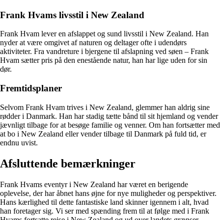
Frank Hvams livsstil i New Zealand
Frank Hvam lever en afslappet og sund livsstil i New Zealand. Han
nyder at være omgivet af naturen og deltager ofte i udendørs
aktiviteter. Fra vandreture i bjergene til afslapning ved søen – Frank
Hvam sætter pris på den enestående natur, han har lige uden for sin
dør.
Fremtidsplaner
Selvom Frank Hvam trives i New Zealand, glemmer han aldrig sine
rødder i Danmark. Han har stadig tætte bånd til sit hjemland og vender
jævnligt tilbage for at besøge familie og venner. Om han fortsætter med
at bo i New Zealand eller vender tilbage til Danmark på fuld tid, er
endnu uvist.
Afsluttende bemærkninger
Frank Hvams eventyr i New Zealand har været en berigende
oplevelse, der har åbnet hans øjne for nye muligheder og perspektiver.
Hans kærlighed til dette fantastiske land skinner igennem i alt, hvad
han foretager sig. Vi ser med spænding frem til at følge med i Frank
Hvams fortsatte rejse i New Zealand og ud over landets grænser.