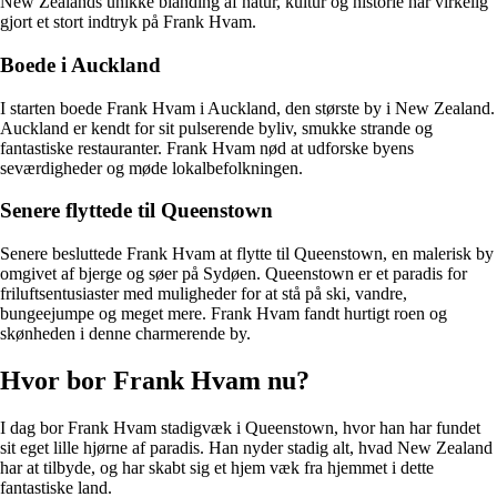
New Zealands unikke blanding af natur, kultur og historie har virkelig
gjort et stort indtryk på Frank Hvam.
Boede i Auckland
I starten boede Frank Hvam i Auckland, den største by i New Zealand.
Auckland er kendt for sit pulserende byliv, smukke strande og
fantastiske restauranter. Frank Hvam nød at udforske byens
seværdigheder og møde lokalbefolkningen.
Senere flyttede til Queenstown
Senere besluttede Frank Hvam at flytte til Queenstown, en malerisk by
omgivet af bjerge og søer på Sydøen. Queenstown er et paradis for
friluftsentusiaster med muligheder for at stå på ski, vandre,
bungeejumpe og meget mere. Frank Hvam fandt hurtigt roen og
skønheden i denne charmerende by.
Hvor bor Frank Hvam nu?
I dag bor Frank Hvam stadigvæk i Queenstown, hvor han har fundet
sit eget lille hjørne af paradis. Han nyder stadig alt, hvad New Zealand
har at tilbyde, og har skabt sig et hjem væk fra hjemmet i dette
fantastiske land.