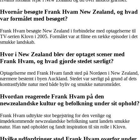
Hvornår besøgte Frank Hvam New Zealand, og hvad
var formålet med besøget?
Frank Hvam besøgte New Zealand i forbindelse med optagelserne til
TV-serien Klovn i 2005. Formålet var at filme en række episoder i det
smukke landskab.
Hvor i New Zealand blev der optaget scener med
Frank Hvam, og hvad gjorde stedet særligt?
Optagelserne med Frank Hvam fandt sted på Nordøen i New Zealand,
nærmere bestemt i byen Auckland. Stedet var særligt på grund af dets
kontrastfyldte natur med både byliv og smukke naturområder.
Hvordan reagerede Frank Hvam på den
newzealandske kultur og befolkning under sit ophold?
Frank Hvam udtrykte stor begejstring for den venlige og
imødekommende newzealandske befolkning samt landets smukke
natur. Han nød opholdet og fandt inspiration til sin rolle i Klovn.
Hvilke udfordringer stod Frank Hvam overfor under