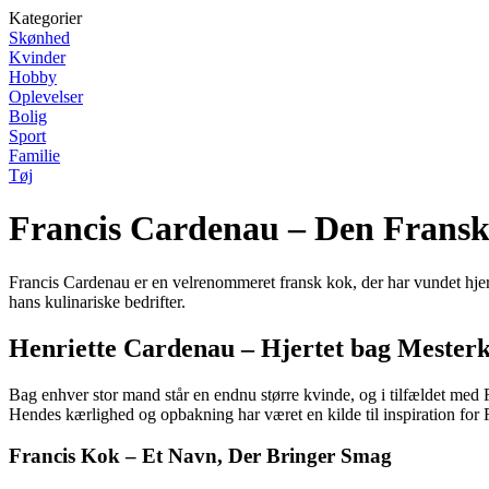
Kategorier
Skønhed
Kvinder
Hobby
Oplevelser
Bolig
Sport
Familie
Tøj
Francis Cardenau – Den Frans
Francis Cardenau er en velrenommeret fransk kok, der har vundet hjer
hans kulinariske bedrifter.
Henriette Cardenau – Hjertet bag Mester
Bag enhver stor mand står en endnu større kvinde, og i tilfældet med 
Hendes kærlighed og opbakning har været en kilde til inspiration for 
Francis Kok – Et Navn, Der Bringer Smag