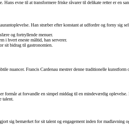
Hans evne til at transformere friske råvarer til delikate retter er en sa
urantoplevelse. Han stræber efter konstant at udfordre og forny sig selv
sfære og fortryllende menuer.
m i hvert eneste måltid, han serverer.
r sit bidrag til gastronomien.
ile nuancer. Francis Cardenau mestrer denne traditionelle kunstform og 
 der formår at forvandle en simpel middag til en mindeværdig oplevelse
 talent.
gjort sig bemærket for sit talent og engagement inden for madlavning o