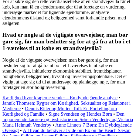
For at sikre sig den rette værdiansættelse af en strandvejsvilla før et
køb, kan man få en ejendomsmægler til at foretage en vurdering,
undersøge markedet for lignende ejendomme, analysere
ejendommens tilstand og beliggenhed samt forhandle prisen med
sælgeren.
Hvad er nogle af de vigtigste overvejelser, man bør
gøre sig, før man beslutter sig for at gå fra at bo i et
1-værelses til at købe en strandvejsvilla?
Nogle af de vigtigste overvejelser, man bør gøre sig, før man
beslutter sig for at gå fra at bo i et 1-værelses til at købe en
strandvejsvilla, inkluderer økonomisk stabilitet, fremtidsplaner,
boligbehov, beliggenhed, livsstil og investeringspotentiale. Det er
vigtigt at tage sig tid til at undersøge og planlægge nøje, før man
foretager en stor boliginvestering.
Kærlighed hvor kragerne vender – En dybdegående analyse
•
Jannik Thomsen: Rygter om Kærlighed, Seksualitet og Relationer i
Medierne
•
Dennis Ritter og Morten Toft: En Fortælling om
Kærlighed og Familie
•
Signe Svendsen og Hendes Børn
•
Den
imponerende karriere og livshistorie om Søren Venderby og Victoria
Maria Helmuth Venderby
•
Anne Linnets 7 Børn: En Dybdegående
Oversigt
•
Alt hvad du behøver at vide om Ex on the Beach Sæson
9
•
Anne Skibby og Jesper Skibby: Skilsmisse og Familien
•