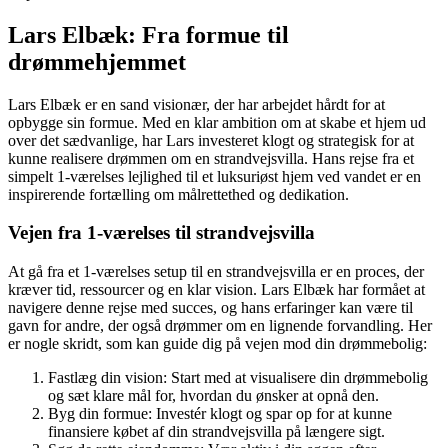
Lars Elbæk: Fra formue til
drømmehjemmet
Lars Elbæk er en sand visionær, der har arbejdet hårdt for at
opbygge sin formue. Med en klar ambition om at skabe et hjem ud
over det sædvanlige, har Lars investeret klogt og strategisk for at
kunne realisere drømmen om en strandvejsvilla. Hans rejse fra et
simpelt 1-værelses lejlighed til et luksuriøst hjem ved vandet er en
inspirerende fortælling om målrettethed og dedikation.
Vejen fra 1-værelses til strandvejsvilla
At gå fra et 1-værelses setup til en strandvejsvilla er en proces, der
kræver tid, ressourcer og en klar vision. Lars Elbæk har formået at
navigere denne rejse med succes, og hans erfaringer kan være til
gavn for andre, der også drømmer om en lignende forvandling. Her
er nogle skridt, som kan guide dig på vejen mod din drømmebolig:
Fastlæg din vision: Start med at visualisere din drømmebolig
og sæt klare mål for, hvordan du ønsker at opnå den.
Byg din formue: Investér klogt og spar op for at kunne
finansiere købet af din strandvejsvilla på længere sigt.