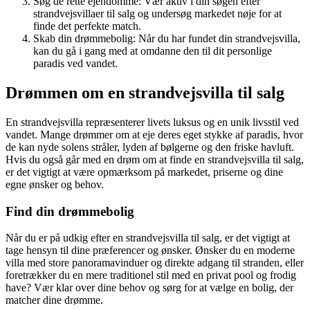
Søg de rette ejendomme: Vær aktiv i din søgen efter
strandvejsvillaer til salg og undersøg markedet nøje for at
finde det perfekte match.
Skab din drømmebolig: Når du har fundet din strandvejsvilla,
kan du gå i gang med at omdanne den til dit personlige
paradis ved vandet.
Drømmen om en strandvejsvilla til salg
En strandvejsvilla repræsenterer livets luksus og en unik livsstil ved
vandet. Mange drømmer om at eje deres eget stykke af paradis, hvor
de kan nyde solens stråler, lyden af bølgerne og den friske havluft.
Hvis du også går med en drøm om at finde en strandvejsvilla til salg,
er det vigtigt at være opmærksom på markedet, priserne og dine
egne ønsker og behov.
Find din drømmebolig
Når du er på udkig efter en strandvejsvilla til salg, er det vigtigt at
tage hensyn til dine præferencer og ønsker. Ønsker du en moderne
villa med store panoramavinduer og direkte adgang til stranden, eller
foretrækker du en mere traditionel stil med en privat pool og frodig
have? Vær klar over dine behov og sørg for at vælge en bolig, der
matcher dine drømme.