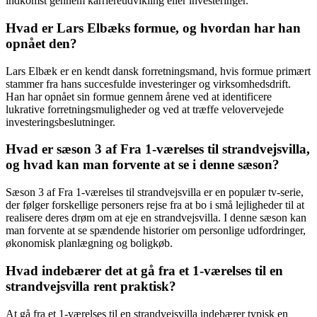
indkomst gennem karriereudvikling eller investeringer.
Hvad er Lars Elbæks formue, og hvordan har han
opnået den?
Lars Elbæk er en kendt dansk forretningsmand, hvis formue primært
stammer fra hans succesfulde investeringer og virksomhedsdrift.
Han har opnået sin formue gennem årene ved at identificere
lukrative forretningsmuligheder og ved at træffe velovervejede
investeringsbeslutninger.
Hvad er sæson 3 af Fra 1-værelses til strandvejsvilla,
og hvad kan man forvente at se i denne sæson?
Sæson 3 af Fra 1-værelses til strandvejsvilla er en populær tv-serie,
der følger forskellige personers rejse fra at bo i små lejligheder til at
realisere deres drøm om at eje en strandvejsvilla. I denne sæson kan
man forvente at se spændende historier om personlige udfordringer,
økonomisk planlægning og boligkøb.
Hvad indebærer det at gå fra et 1-værelses til en
strandvejsvilla rent praktisk?
At gå fra et 1-værelses til en strandvejsvilla indebærer typisk en