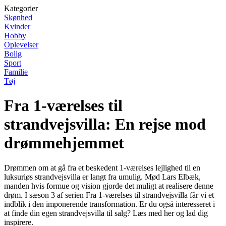
Kategorier
Skønhed
Kvinder
Hobby
Oplevelser
Bolig
Sport
Familie
Tøj
Fra 1-værelses til
strandvejsvilla: En rejse mod
drømmehjemmet
Drømmen om at gå fra et beskedent 1-værelses lejlighed til en
luksuriøs strandvejsvilla er langt fra umulig. Mød Lars Elbæk,
manden hvis formue og vision gjorde det muligt at realisere denne
drøm. I sæson 3 af serien Fra 1-værelses til strandvejsvilla får vi et
indblik i den imponerende transformation. Er du også interesseret i
at finde din egen strandvejsvilla til salg? Læs med her og lad dig
inspirere.