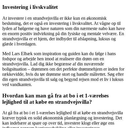
Investering i livskvalitet
At investere i en strandvejsvilla er ikke kun en økonomisk
beslutning, det er også en investering i livskvalitet. At vågne op til
lyden af bølgerne og have naturen som din nærmeste nabo kan have
en enorm positiv indvirkning på din fysiske og mentale velvære. En
strandvejsvilla er et hjem, der indbyder til afslapning, luksus og
glæde i hverdagen.
Med Lars Elbæk som inspiration og guiden kan du følge i hans
fodspor og arbejde hen imod at realisere din drøm om en
strandvejsvilla. Lad dig ikke begrænse af din nuværende
boligsituation – drømmen om det perfekte drømmehjem er inden for
rækkevidde, hvis du tør drømme stort og handle målrettet. Søg efter
din egen strandvejsvilla til salg og begynd rejsen mod et liv i luksus
ved vandkanten.
Hvordan kan man gå fra at bo i et 1-værelses
lejlighed til at købe en strandvejsvilla?
At gå fra at bo i et 1-værelses lejlighed til at købe en strandvejsvilla
kræver typisk en solid økonomisk planlægning og investering. Det
kan indebære at spare op over tid, investere klogt eller øge ens