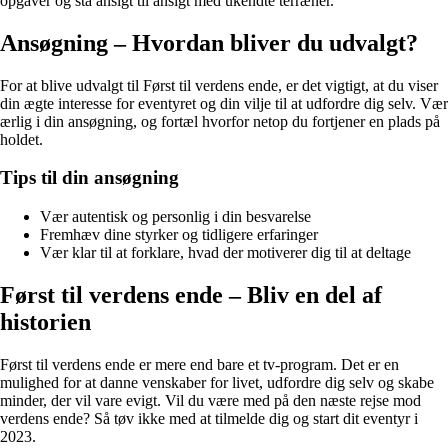
opgaver og stå ansigt til ansigt med ukendte terræner.
Ansøgning – Hvordan bliver du udvalgt?
For at blive udvalgt til Først til verdens ende, er det vigtigt, at du viser
din ægte interesse for eventyret og din vilje til at udfordre dig selv. Vær
ærlig i din ansøgning, og fortæl hvorfor netop du fortjener en plads på
holdet.
Tips til din ansøgning
Vær autentisk og personlig i din besvarelse
Fremhæv dine styrker og tidligere erfaringer
Vær klar til at forklare, hvad der motiverer dig til at deltage
Først til verdens ende – Bliv en del af
historien
Først til verdens ende er mere end bare et tv-program. Det er en
mulighed for at danne venskaber for livet, udfordre dig selv og skabe
minder, der vil vare evigt. Vil du være med på den næste rejse mod
verdens ende? Så tøv ikke med at tilmelde dig og start dit eventyr i
2023.