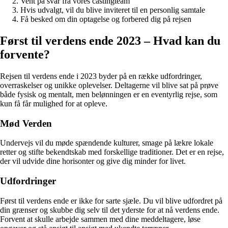
Vent på svar fra vores castingteam
Hvis udvalgt, vil du blive inviteret til en personlig samtale
Få besked om din optagelse og forbered dig på rejsen
Først til verdens ende 2023 – Hvad kan du
forvente?
Rejsen til verdens ende i 2023 byder på en række udfordringer,
overraskelser og unikke oplevelser. Deltagerne vil blive sat på prøve
både fysisk og mentalt, men belønningen er en eventyrlig rejse, som
kun få får mulighed for at opleve.
Mød Verden
Undervejs vil du møde spændende kulturer, smage på lækre lokale
retter og stifte bekendtskab med forskellige traditioner. Det er en rejse,
der vil udvide dine horisonter og give dig minder for livet.
Udfordringer
Først til verdens ende er ikke for sarte sjæle. Du vil blive udfordret på
din grænser og skubbe dig selv til det yderste for at nå verdens ende.
Forvent at skulle arbejde sammen med dine meddeltagere, løse