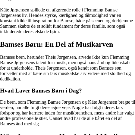
Käte Jørgensen spillede en afgørende rolle i Flemming Bamse
Jørgensens liv. Hendes styrke, kærlighed og tålmodighed var en
konstant kilde til inspiration for Bamse, både på scenen og derhjemme.
Sammen skabte de et solidt fundament for deres familie, som også
inkluderede deres elskede børn.
Bamses Børn: En Del af Musikarven
Bamses børn, herunder Theis Jørgensen, arvede ikke kun Flemming
Bamse Jørgensens talent for musik, men også hans ånd og lidenskab
for at underholde. Theis Jørgensen, også kendt som Bamses søn,
fortsætter med at bære sin fars musikalske arv videre med stolthed og
dedikation.
Hvad Laver Bamses Børn i Dag?
De børn, som Flemming Bamse Jørgensen og Käte Jørgensen bragte til
verden, har alle fulgt deres egne veje. Nogle har fulgt i deres fars
fodspor og har karriere inden for musikbranchen, mens andre har valgt
andre professionelle stier. Uanset hvad har de alle båret en del af
Bamses ånd med sig.