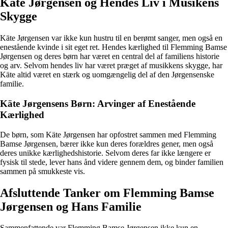
Käte Jørgensen og Hendes Liv i Musikens
Skygge
Käte Jørgensen var ikke kun hustru til en berømt sanger, men også en
enestående kvinde i sit eget ret. Hendes kærlighed til Flemming Bamse
Jørgensen og deres børn har været en central del af familiens historie
og arv. Selvom hendes liv har været præget af musikkens skygge, har
Käte altid været en stærk og uomgængelig del af den Jørgensenske
familie.
Käte Jørgensens Børn: Arvinger af Enestående
Kærlighed
De børn, som Käte Jørgensen har opfostret sammen med Flemming
Bamse Jørgensen, bærer ikke kun deres forældres gener, men også
deres unikke kærlighedshistorie. Selvom deres far ikke længere er
fysisk til stede, lever hans ånd videre gennem dem, og binder familien
sammen på smukkeste vis.
Afsluttende Tanker om Flemming Bamse
Jørgensen og Hans Familie
Sammenfattende var Flemming Bamse Jørgensen ikke kun en