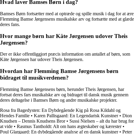
Hvad laver Bamses Børn i dag?
Bamses Børn fortsætter med at optræde og spille musik i dag for at ære
Flemming Bamse Jørgensens musikalske arv og fortsætte med at glæde
deres fans.
Hvor mange børn har Käte Jørgensen udover Theis
Jørgensen?
Der er ikke offentliggjort præcis information om antallet af børn, som
Käte Jørgensen har udover Theis Jørgensen.
Hvordan har Flemming Bamse Jørgensens børn
bidraget til musikverdenen?
Flemming Bamse Jørgensens børn, herunder Theis Jørgensen, har
fortsat deres fars musikalske arv og bidraget til dansk musik gennem
deres deltagelse i Bamses Børn og andre musikalske projekter.
Rosa fra Bagedysten: En Dybdegående Kig på Rosa Kildahl og
Hendes Familie
•
Karen Pallisgaard: En Legendarisk Kunstner
•
Dion
Knudsen – Dennis Knudsens Bror
•
Sussi Nielsen – alt du har brug for
at vide
•
Rasmus Tantholdt: Alt om hans ægteskaber og kærester
•
Poul Glargaard: En dybdegående analyse af en dansk kunstner
•
Peter