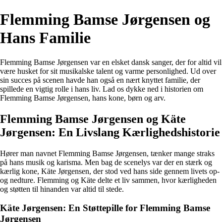
Flemming Bamse Jørgensen og
Hans Familie
Flemming Bamse Jørgensen var en elsket dansk sanger, der for altid vil
være husket for sit musikalske talent og varme personlighed. Ud over
sin succes på scenen havde han også en nært knyttet familie, der
spillede en vigtig rolle i hans liv. Lad os dykke ned i historien om
Flemming Bamse Jørgensen, hans kone, børn og arv.
Flemming Bamse Jørgensen og Käte
Jørgensen: En Livslang Kærlighedshistorie
Hører man navnet Flemming Bamse Jørgensen, tænker mange straks
på hans musik og karisma. Men bag de scenelys var der en stærk og
kærlig kone, Käte Jørgensen, der stod ved hans side gennem livets op-
og nedture. Flemming og Käte delte et liv sammen, hvor kærligheden
og støtten til hinanden var altid til stede.
Käte Jørgensen: En Støttepille for Flemming Bamse
Jørgensen