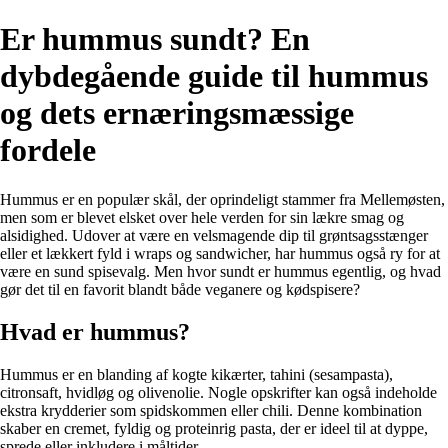
Er hummus sundt? En
dybdegående guide til hummus
og dets ernæringsmæssige
fordele
Hummus er en populær skål, der oprindeligt stammer fra Mellemøsten,
men som er blevet elsket over hele verden for sin lækre smag og
alsidighed. Udover at være en velsmagende dip til grøntsagsstænger
eller et lækkert fyld i wraps og sandwicher, har hummus også ry for at
være en sund spisevalg. Men hvor sundt er hummus egentlig, og hvad
gør det til en favorit blandt både veganere og kødspisere?
Hvad er hummus?
Hummus er en blanding af kogte kikærter, tahini (sesampasta),
citronsaft, hvidløg og olivenolie. Nogle opskrifter kan også indeholde
ekstra krydderier som spidskommen eller chili. Denne kombination
skaber en cremet, fyldig og proteinrig pasta, der er ideel til at dyppe,
sprede eller inkludere i måltider.