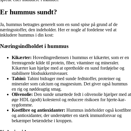
Er hummus sundt?
Ja, hummus betragtes generelt som en sund spise på grund af de
næringsstoffer, den indeholder. Her er nogle af fordelene ved at
inkludere hummus i din kost:
Næringsindholdet i hummus
Kikærter:
Hovedingrediensen i hummus er kikærter, som er en
fremragende kilde til protein, fiber, vitaminer og mineraler.
Kikærter kan hjælpe med at opretholde en sund fordøjelse og
stabilisere blodsukkerniveauer.
Tahini:
Tahini bidrager med sunde fedtstoffer, proteiner og
mineraler som calcium og magnesium. Det giver også hummus
en rig og nøddeagtig smag.
Olivenolie:
Den sunde umættede fedt i olivenolie hjælper med at
øge HDL (godt) kolesterol og reducere risikoen for hjerte-kar-
sygdomme.
Kostfibre og antioxidanter:
Hummus indeholder også kostfibre
og antioxidanter, der understøtter en stærk immunforsvar og
bekæmper betændelse i kroppen.