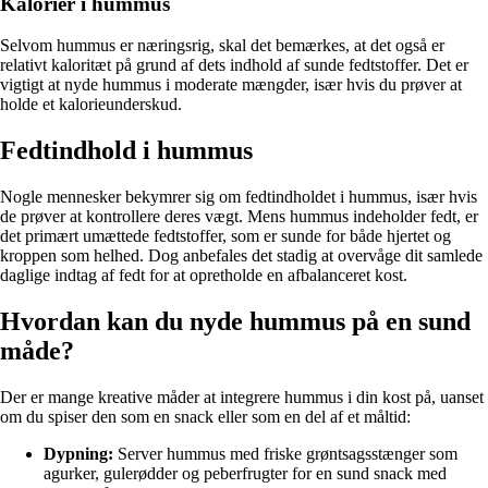
Kalorier i hummus
Selvom hummus er næringsrig, skal det bemærkes, at det også er
relativt kaloritæt på grund af dets indhold af sunde fedtstoffer. Det er
vigtigt at nyde hummus i moderate mængder, især hvis du prøver at
holde et kalorieunderskud.
Fedtindhold i hummus
Nogle mennesker bekymrer sig om fedtindholdet i hummus, især hvis
de prøver at kontrollere deres vægt. Mens hummus indeholder fedt, er
det primært umættede fedtstoffer, som er sunde for både hjertet og
kroppen som helhed. Dog anbefales det stadig at overvåge dit samlede
daglige indtag af fedt for at opretholde en afbalanceret kost.
Hvordan kan du nyde hummus på en sund
måde?
Der er mange kreative måder at integrere hummus i din kost på, uanset
om du spiser den som en snack eller som en del af et måltid:
Dypning:
Server hummus med friske grøntsagsstænger som
agurker, gulerødder og peberfrugter for en sund snack med