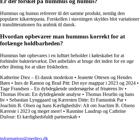
Er der forskel på hummus og humus?
Hummus og humus refererer til det samme produkt, nemlig den
populære kikærtepasta. Forskellen i stavningen skyldes blot variationer
i translitterationen fra arabisk til dansk.
Hvordan opbevarer man hummus korrekt for at
forlænge holdbarheden?
Hummus bør opbevares i en lufttæt beholder i køleskabet for at
forhindre bakterievækst. Det anbefales at bruge det inden for en uge
efter åbning for at sikre friskheden.
Katherine Diez – Et dansk modeikon
•
Jeanette Ottesen og Hendes
Børn
•
Ines de Ramon og Brad Pitt: Det nye magtpar i 2023 og 2024
•
Tage Frandsen – En dybdegående undersøgelse af frisørens liv
•
Thomas Hwan: En dybdegående analyse
•
Thomas Heurlin og hans
liv
•
Sebastian Lynggaard og Kæresten Ditte: Et Fantastisk Par
•
Joachim B. Olsen og hans Kærlighedsliv: Alt om Joachim B. Olsens
Kæreste i 2023 og meget mere!
•
Rasmine Laudrup og Cathrine
Dufour: Et kærlighedsfuldt partnerskab
•
information@medieo.dk