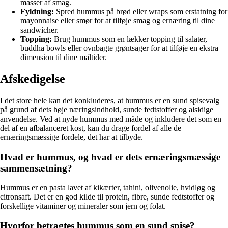
masser af smag.
Fyldning:
Spred hummus på brød eller wraps som erstatning for
mayonnaise eller smør for at tilføje smag og ernæring til dine
sandwicher.
Topping:
Brug hummus som en lækker topping til salater,
buddha bowls eller ovnbagte grøntsager for at tilføje en ekstra
dimension til dine måltider.
Afskedigelse
I det store hele kan det konkluderes, at hummus er en sund spisevalg
på grund af dets høje næringsindhold, sunde fedtstoffer og alsidige
anvendelse. Ved at nyde hummus med måde og inkludere det som en
del af en afbalanceret kost, kan du drage fordel af alle de
ernæringsmæssige fordele, det har at tilbyde.
Hvad er hummus, og hvad er dets ernæringsmæssige
sammensætning?
Hummus er en pasta lavet af kikærter, tahini, olivenolie, hvidløg og
citronsaft. Det er en god kilde til protein, fibre, sunde fedtstoffer og
forskellige vitaminer og mineraler som jern og folat.
Hvorfor betragtes hummus som en sund spise?