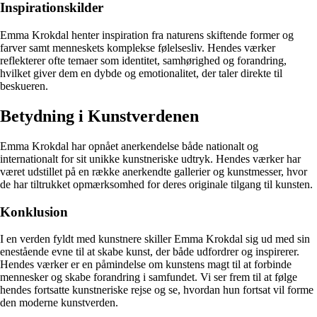
Inspirationskilder
Emma Krokdal henter inspiration fra naturens skiftende former og
farver samt menneskets komplekse følelsesliv. Hendes værker
reflekterer ofte temaer som identitet, samhørighed og forandring,
hvilket giver dem en dybde og emotionalitet, der taler direkte til
beskueren.
Betydning i Kunstverdenen
Emma Krokdal har opnået anerkendelse både nationalt og
internationalt for sit unikke kunstneriske udtryk. Hendes værker har
været udstillet på en række anerkendte gallerier og kunstmesser, hvor
de har tiltrukket opmærksomhed for deres originale tilgang til kunsten.
Konklusion
I en verden fyldt med kunstnere skiller Emma Krokdal sig ud med sin
enestående evne til at skabe kunst, der både udfordrer og inspirerer.
Hendes værker er en påmindelse om kunstens magt til at forbinde
mennesker og skabe forandring i samfundet. Vi ser frem til at følge
hendes fortsatte kunstneriske rejse og se, hvordan hun fortsat vil forme
den moderne kunstverden.