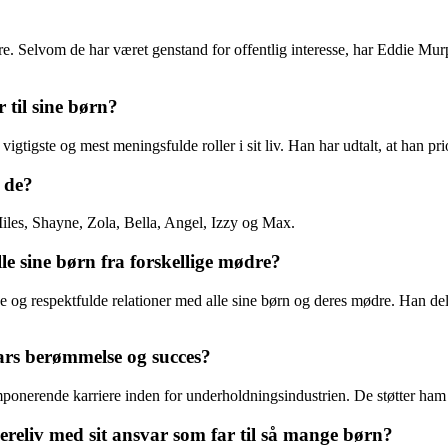
riere. Selvom de har været genstand for offentlig interesse, har Eddie Mu
til sine børn?
tigste og mest meningsfulde roller i sit liv. Han har udtalt, at han priori
 de?
Miles, Shayne, Zola, Bella, Angel, Izzy og Max.
e sine børn fra forskellige mødre?
nde og respektfulde relationer med alle sine børn og deres mødre. Han d
ars berømmelse og succes?
ponerende karriere inden for underholdningsindustrien. De støtter ham o
reliv med sit ansvar som far til så mange børn?