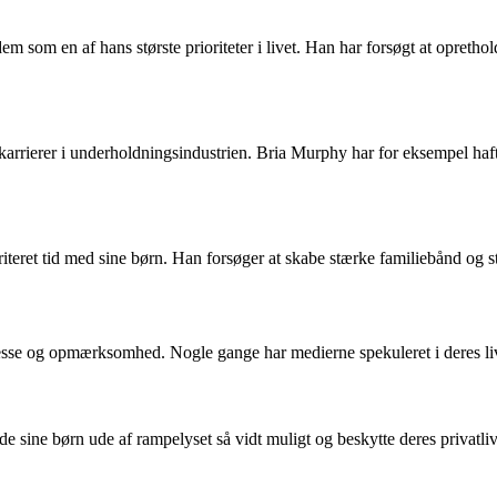
em som en af hans største prioriteter i livet. Han har forsøgt at opreth
 karrierer i underholdningsindustrien. Bria Murphy har for eksempel ha
iteret tid med sine børn. Han forsøger at skabe stærke familiebånd og st
se og opmærksomhed. Nogle gange har medierne spekuleret i deres liv og
e sine børn ude af rampelyset så vidt muligt og beskytte deres privatli