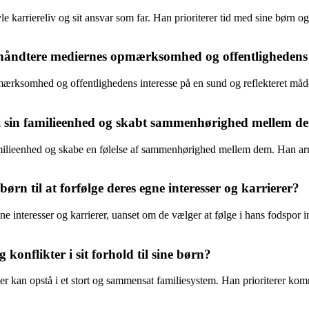
arriereliv og sit ansvar som far. Han prioriterer tid med sine børn og sø
håndtere mediernes opmærksomhed og offentlighedens 
mærksomhed og offentlighedens interesse på en sund og reflekteret måd
i sin familieenhed og skabt sammenhørighed mellem d
amilieenhed og skabe en følelse af sammenhørighed mellem dem. Han arran
n til at forfølge deres egne interesser og karrierer?
gne interesser og karrierer, uanset om de vælger at følge i hans fodspor
nflikter i sit forhold til sine børn?
kan opstå i et stort og sammensat familiesystem. Han prioriterer kommun