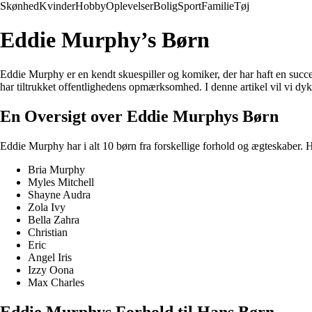
Skønhed
Kvinder
Hobby
Oplevelser
Bolig
Sport
Familie
Tøj
Eddie Murphy’s Børn
Eddie Murphy er en kendt skuespiller og komiker, der har haft en succ
har tiltrukket offentlighedens opmærksomhed. I denne artikel vil vi d
En Oversigt over Eddie Murphys Børn
Eddie Murphy har i alt 10 børn fra forskellige forhold og ægteskaber. H
Bria Murphy
Myles Mitchell
Shayne Audra
Zola Ivy
Bella Zahra
Christian
Eric
Angel Iris
Izzy Oona
Max Charles
Eddie Murphys Forhold til Hans Børn