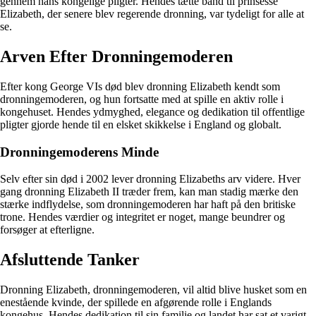
gennem hans kongelige pligter. Hendes tætte bånd til prinsesse
Elizabeth, der senere blev regerende dronning, var tydeligt for alle at
se.
Arven Efter Dronningemoderen
Efter kong George VIs død blev dronning Elizabeth kendt som
dronningemoderen, og hun fortsatte med at spille en aktiv rolle i
kongehuset. Hendes ydmyghed, elegance og dedikation til offentlige
pligter gjorde hende til en elsket skikkelse i England og globalt.
Dronningemoderens Minde
Selv efter sin død i 2002 lever dronning Elizabeths arv videre. Hver
gang dronning Elizabeth II træder frem, kan man stadig mærke den
stærke indflydelse, som dronningemoderen har haft på den britiske
trone. Hendes værdier og integritet er noget, mange beundrer og
forsøger at efterligne.
Afsluttende Tanker
Dronning Elizabeth, dronningemoderen, vil altid blive husket som en
enestående kvinde, der spillede en afgørende rolle i Englands
kongehus. Hendes dedikation til sin familie og landet har sat et varigt