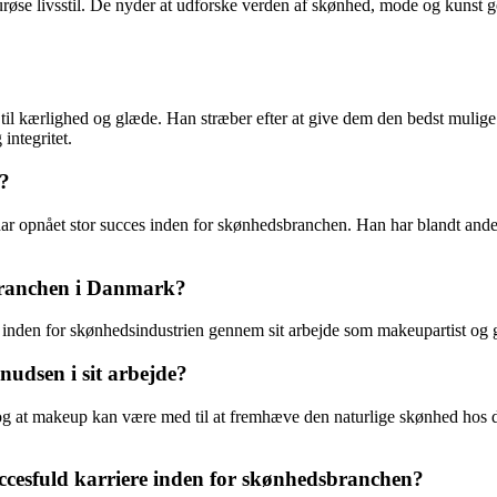
urøse livsstil. De nyder at udforske verden af skønhed, mode og kunst ge
e til kærlighed og glæde. Han stræber efter at give dem den bedst mulig
integritet.
?
ar opnået stor succes inden for skønhedsbranchen. Han har blandt ande
branchen i Danmark?
 inden for skønhedsindustrien gennem sit arbejde som makeupartist og
udsen i sit arbejde?
 at makeup kan være med til at fremhæve den naturlige skønhed hos de
cesfuld karriere inden for skønhedsbranchen?