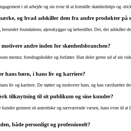
agement i sit arbejde og sin evne til at formidle skønhedstips og -tric
ærke, og hvad adskiller dem fra andre produkter på
erunder foundations, øjenskygger og læbestifter. Det, der adskiller dem
 motivere andre inden for skønhedsbranchen?
om mentor, foredragsholder og forfatter. Han deler gerne ud af sin vid
r hans børn, i hans liv og karriere?
i hans liv og karriere. De støtter og motiverer ham, og han værdsætter d
k tilknytning til sit publikum og sine kunder?
ine kunder gennem sit autentiske og nærværende væsen, hans evne til a
den, både personligt og professionelt?