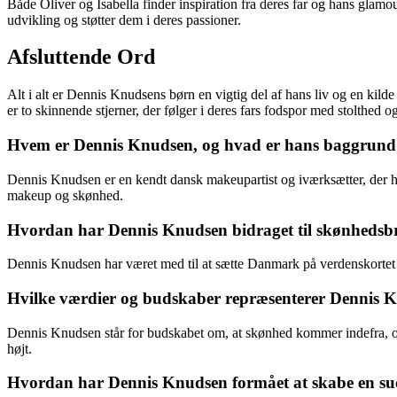
Både Oliver og Isabella finder inspiration fra deres far og hans glamo
udvikling og støtter dem i deres passioner.
Afsluttende Ord
Alt i alt er Dennis Knudsens børn en vigtig del af hans liv og en kild
er to skinnende stjerner, der følger i deres fars fodspor med stolthed og 
Hvem er Dennis Knudsen, og hvad er hans baggrund
Dennis Knudsen er en kendt dansk makeupartist og iværksætter, der h
makeup og skønhed.
Hvordan har Dennis Knudsen bidraget til skønheds
Dennis Knudsen har været med til at sætte Danmark på verdenskortet
Hvilke værdier og budskaber repræsenterer Dennis Kn
Dennis Knudsen står for budskabet om, at skønhed kommer indefra, og
højt.
Hvordan har Dennis Knudsen formået at skabe en suc