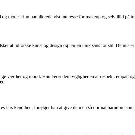
g mode. Han har allerede vist interesse for makeup og selvtillid på trod
ker at udforske kunst og design og har en unik sans for stil. Dennis er s
ige værdier og moral. Han lærer dem vigtigheden af respekt, empati og 
et.
s fars kendthed, forsøger han at give dem en så normal barndom som mu