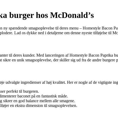
ka burger hos McDonald’s
e en ny spændende smagsoplevelse til deres menu – Homestyle Bacon P
 eksplodere. Lad os dykke ned i detaljerne om denne nyeste tilføjelse ti
nter til deres kunder. Med lanceringen af Homestyle Bacon Paprika burg
 sikre en unik smagsoplevelse, der skiller sig ud fra de andre burgere 
valgte ingredienser af høj kvalitet. Her er nogle af de vigtigste ingr
er perfekt til burgeren.
limenterer baconet på en fantastisk måde.
og sikrer en god balance mellem alle smagene.
føjer en ekstra dimension til smagsoplevelsen.