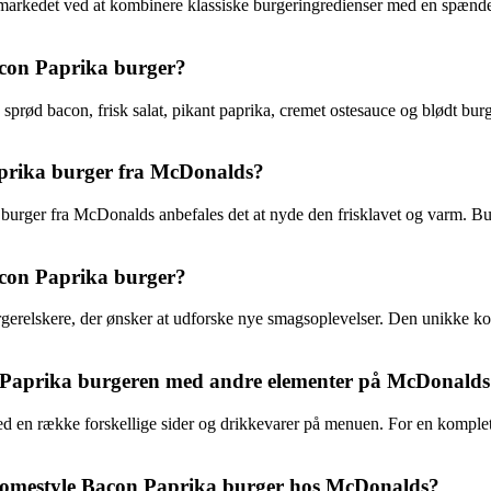
å markedet ved at kombinere klassiske burgeringredienser med en spæn
acon Paprika burger?
prød bacon, frisk salat, pikant paprika, cremet ostesauce og blødt bur
prika burger fra McDonalds?
urger fra McDonalds anbefales det at nyde den frisklavet og varm. Bu
con Paprika burger?
gerelskere, der ønsker at udforske nye smagsoplevelser. Den unikke k
Paprika burgeren med andre elementer på McDonald
n række forskellige sider og drikkevarer på menuen. For en komplet m
 Homestyle Bacon Paprika burger hos McDonalds?