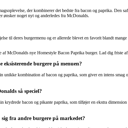
soplevelse, der kombinerer det bedste fra bacon og paprika. Den saft
der ønsker noget nyt og anderledes fra McDonalds.
se til deres burgermenu og er allerede blevet en favorit blandt mange
rvente af McDonalds nye Homestyle Bacon Paprika burger. Lad dig friste
e eksisterende burgere på menuen?
n unikke kombination af bacon og paprika, som giver en intens smag o
nalds så speciel?
n krydrede bacon og pikante paprika, som tilføjer en ekstra dimension
sig fra andre burgere på markedet?