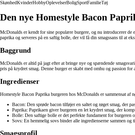
Skønhed
Kvinder
Hobby
Oplevelser
Bolig
Sport
Familie
Tøj
Den nye Homestyle Bacon Papri
McDonalds er kendt for sine populære burgere, og nu introducerer d
paprika og serveres på en saftig bolle, der vil få din smagssans til at
Baggrund
McDonalds er altid på jagt efter at bringe nye og spændende smagsvaria
pris på krydret smag. Denne burger er skabt med omhu og passion for at
Ingredienser
Homestyle Bacon Paprika burgeren hos McDonalds er sammensat af nøje ud
Bacon: Den sprøde bacon tilføjer en saltet og røget smag, der pass
Paprika: Paprikaen giver burgeren en let krydret smag, der komp
Bolle: Den saftige bolle er det perfekte fundament for burgeren 
Sovs: En hemmelig sovs binder alle ingredienserne sammen og til
Smagsprofil