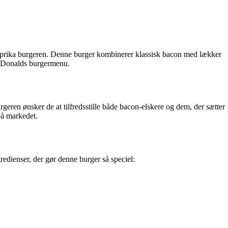
aprika burgeren. Denne burger kombinerer klassisk bacon med lækker
l McDonalds burgermenu.
eren ønsker de at tilfredsstille både bacon-elskere og dem, der sætter
på markedet.
edienser, der gør denne burger så speciel: