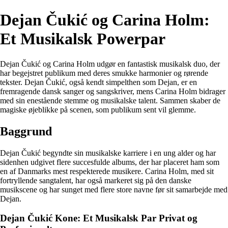
Dejan Čukić og Carina Holm:
Et Musikalsk Powerpar
Dejan Čukić og Carina Holm udgør en fantastisk musikalsk duo, der
har begejstret publikum med deres smukke harmonier og rørende
tekster. Dejan Čukić, også kendt simpelthen som Dejan, er en
fremragende dansk sanger og sangskriver, mens Carina Holm bidrager
med sin enestående stemme og musikalske talent. Sammen skaber de
magiske øjeblikke på scenen, som publikum sent vil glemme.
Baggrund
Dejan Čukić begyndte sin musikalske karriere i en ung alder og har
sidenhen udgivet flere succesfulde albums, der har placeret ham som
en af Danmarks mest respekterede musikere. Carina Holm, med sit
fortryllende sangtalent, har også markeret sig på den danske
musikscene og har sunget med flere store navne før sit samarbejde med
Dejan.
Dejan Čukić Kone: Et Musikalsk Par Privat og