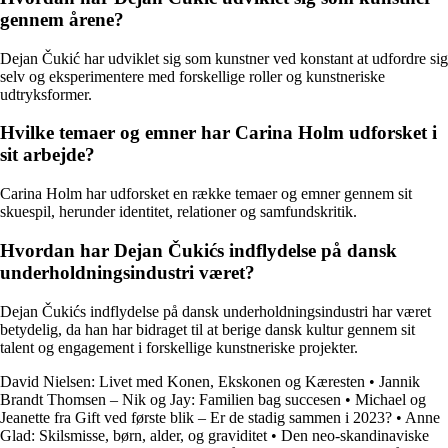
gennem årene?
Dejan Čukić har udviklet sig som kunstner ved konstant at udfordre sig
selv og eksperimentere med forskellige roller og kunstneriske
udtryksformer.
Hvilke temaer og emner har Carina Holm udforsket i
sit arbejde?
Carina Holm har udforsket en række temaer og emner gennem sit
skuespil, herunder identitet, relationer og samfundskritik.
Hvordan har Dejan Čukićs indflydelse på dansk
underholdningsindustri været?
Dejan Čukićs indflydelse på dansk underholdningsindustri har været
betydelig, da han har bidraget til at berige dansk kultur gennem sit
talent og engagement i forskellige kunstneriske projekter.
David Nielsen: Livet med Konen, Ekskonen og Kæresten
•
Jannik
Brandt Thomsen – Nik og Jay: Familien bag succesen
•
Michael og
Jeanette fra Gift ved første blik – Er de stadig sammen i 2023?
•
Anne
Glad: Skilsmisse, børn, alder, og graviditet
•
Den neo-skandinaviske