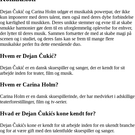
Dejan Čukić og Carina Holm udgør et musikalsk powerpar, der ikke
kun imponerer med deres talent, men også med deres dybe forbindelse
og kærlighed til musikken. Deres unikke stemmer og evne til at skabe
smukke harmonier gør dem til en uforglemmelig oplevelse for enhver,
der lytter til deres musik. Sammen fortsætter de med at skabe magi på
scenen og i studiet, og deres fans kan se frem til mange flere
musikalske perler fra dette enestående duo.
Hvem er Dejan Čukić?
Dejan Čukić er en dansk skuespiller og sanger, der er kendt for sit
arbejde inden for teater, film og musik.
Hvem er Carina Holm?
Carina Holm er en dansk skuespillerinde, der har medvirket i adskillige
teaterforestillinger, film og tv-serier.
Hvad er Dejan Čukićs kone kendt for?
Dejan Čukićs kone er kendt for sit arbejde inden for en ukendt branche
og for at være gift med den talentfulde skuespiller og sanger.