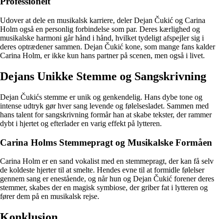
Professionelt
Udover at dele en musikalsk karriere, deler Dejan Čukić og Carina
Holm også en personlig forbindelse som par. Deres kærlighed og
musikalske harmoni går hånd i hånd, hvilket tydeligt afspejler sig i
deres optrædener sammen. Dejan Čukić kone, som mange fans kalder
Carina Holm, er ikke kun hans partner på scenen, men også i livet.
Dejans Unikke Stemme og Sangskrivning
Dejan Čukićs stemme er unik og genkendelig. Hans dybe tone og
intense udtryk gør hver sang levende og følelsesladet. Sammen med
hans talent for sangskrivning formår han at skabe tekster, der rammer
dybt i hjertet og efterlader en varig effekt på lytteren.
Carina Holms Stemmepragt og Musikalske Formåen
Carina Holm er en sand vokalist med en stemmepragt, der kan få selv
de koldeste hjerter til at smelte. Hendes evne til at formidle følelser
gennem sang er enestående, og når hun og Dejan Čukić forener deres
stemmer, skabes der en magisk symbiose, der griber fat i lytteren og
fører dem på en musikalsk rejse.
Konklusion