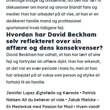
offentlige image og omdømme, da den har ført til
diskussioner om moral og ansvar blandt fans og
medier. Han har arbejdet på at vise, at han er en
dedikeret familie mand og professionel
sportsmand trods tidligere fejl.
Hvordan har David Beckham
selv reflekteret over sin
affære og dens konsekvenser?
David Beckham har udtalt, at han har lært af sine
fejl og fortryder sin affære dybt. Han har erkendt,
at det var en svær periode i hans liv, men at han
har arbejdet på at vokse som person og styrke sit
forhold til sin familie.
Jennifer Lopez Ægtefælle og Kæreste
•
Patrick
Nielsen: Alt du behøver at vide
•
Jakob Mielcke –
En Mesterkok med Passion for Mad
•
Hvem vandt