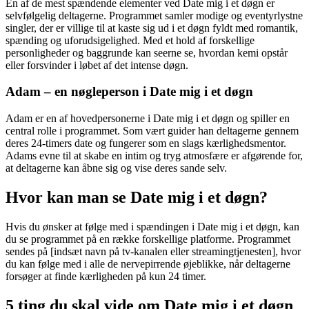
En af de mest spændende elementer ved Date mig i et døgn er
selvfølgelig deltagerne. Programmet samler modige og eventyrlystne
singler, der er villige til at kaste sig ud i et døgn fyldt med romantik,
spænding og uforudsigelighed. Med et hold af forskellige
personligheder og baggrunde kan seerne se, hvordan kemi opstår
eller forsvinder i løbet af det intense døgn.
Adam – en nøgleperson i Date mig i et døgn
Adam er en af hovedpersonerne i Date mig i et døgn og spiller en
central rolle i programmet. Som vært guider han deltagerne gennem
deres 24-timers date og fungerer som en slags kærlighedsmentor.
Adams evne til at skabe en intim og tryg atmosfære er afgørende for,
at deltagerne kan åbne sig og vise deres sande selv.
Hvor kan man se Date mig i et døgn?
Hvis du ønsker at følge med i spændingen i Date mig i et døgn, kan
du se programmet på en række forskellige platforme. Programmet
sendes på [indsæt navn på tv-kanalen eller streamingtjenesten], hvor
du kan følge med i alle de nervepirrende øjeblikke, når deltagerne
forsøger at finde kærligheden på kun 24 timer.
5 ting du skal vide om Date mig i et døgn