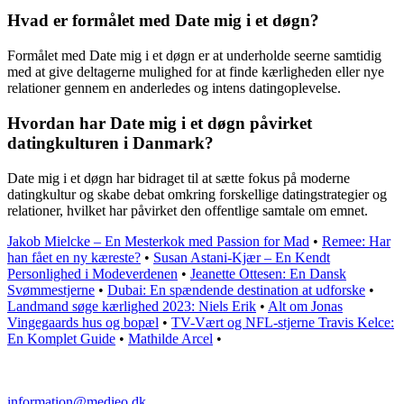
Hvad er formålet med Date mig i et døgn?
Formålet med Date mig i et døgn er at underholde seerne samtidig
med at give deltagerne mulighed for at finde kærligheden eller nye
relationer gennem en anderledes og intens datingoplevelse.
Hvordan har Date mig i et døgn påvirket
datingkulturen i Danmark?
Date mig i et døgn har bidraget til at sætte fokus på moderne
datingkultur og skabe debat omkring forskellige datingstrategier og
relationer, hvilket har påvirket den offentlige samtale om emnet.
Jakob Mielcke – En Mesterkok med Passion for Mad
•
Remee: Har
han fået en ny kæreste?
•
Susan Astani-Kjær – En Kendt
Personlighed i Modeverdenen
•
Jeanette Ottesen: En Dansk
Svømmestjerne
•
Dubai: En spændende destination at udforske
•
Landmand søge kærlighed 2023: Niels Erik
•
Alt om Jonas
Vingegaards hus og bopæl
•
TV-Vært og NFL-stjerne Travis Kelce:
En Komplet Guide
•
Mathilde Arcel
•
information@medieo.dk