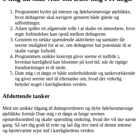
Programmet byder på intense og følelsesmæssige øjeblikke,
hvor deltagerne skal navigere gennem både glæde og
udfordringer.
Adam spiller en afgørende rolle i at skabe en atmosfære, hvor
ægte forbindelser kan opstå mellem deltagerne.
Gennem en række spændende aktiviteter og samtaler får
seerne mulighed for at se, om deltagerne har potentiale til at
skabe varige forhold.
Programmets unikke koncept giver seerne et indblik i,
hvordan kærlighed kan blomstre på kort tid, når de rigtige
forudsætninger er til stede.
Date mig i et døgn er både underholdende og tankevækkende
og giver seerne stof til eftertanke om, hvad der virkelig
betyder noget i kærlighedens verden.
Afsluttende tanker
Med sin unikke tilgang til datingverdenen og dybe følelsesmæssige
øjeblikke formår Date mig i et døgn at fange seernes
opmærksomhed og skabe spænding omkring, hvad der vil ske næste
gang. Så sæt dig godt til rette og lad dig rive med af denne intense
og hjertevarme rejse ind i kærlighedens verden.