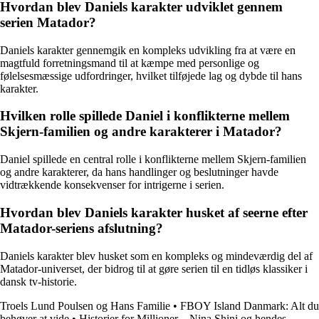
Hvordan blev Daniels karakter udviklet gennem
serien Matador?
Daniels karakter gennemgik en kompleks udvikling fra at være en
magtfuld forretningsmand til at kæmpe med personlige og
følelsesmæssige udfordringer, hvilket tilføjede lag og dybde til hans
karakter.
Hvilken rolle spillede Daniel i konflikterne mellem
Skjern-familien og andre karakterer i Matador?
Daniel spillede en central rolle i konflikterne mellem Skjern-familien
og andre karakterer, da hans handlinger og beslutninger havde
vidtrækkende konsekvenser for intrigerne i serien.
Hvordan blev Daniels karakter husket af seerne efter
Matador-seriens afslutning?
Daniels karakter blev husket som en kompleks og mindeværdig del af
Matador-universet, der bidrog til at gøre serien til en tidløs klassiker i
dansk tv-historie.
Troels Lund Poulsen og Hans Familie
•
FBOY Island Danmark: Alt du
behøver at vide
•
Historier for Millioner – Nina Shini og hendes