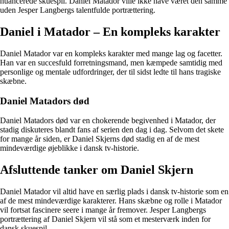
nuancerede skuespil. Daniel Matador ville ikke have været den samme
uden Jesper Langbergs talentfulde portrættering.
Daniel i Matador – En kompleks karakter
Daniel Matador var en kompleks karakter med mange lag og facetter.
Han var en succesfuld forretningsmand, men kæmpede samtidig med
personlige og mentale udfordringer, der til sidst ledte til hans tragiske
skæbne.
Daniel Matadors død
Daniel Matadors død var en chokerende begivenhed i Matador, der
stadig diskuteres blandt fans af serien den dag i dag. Selvom det skete
for mange år siden, er Daniel Skjerns død stadig en af de mest
mindeværdige øjeblikke i dansk tv-historie.
Afsluttende tanker om Daniel Skjern
Daniel Matador vil altid have en særlig plads i dansk tv-historie som en
af de mest mindeværdige karakterer. Hans skæbne og rolle i Matador
vil fortsat fascinere seere i mange år fremover. Jesper Langbergs
portrættering af Daniel Skjern vil stå som et mesterværk inden for
dansk skuespil.