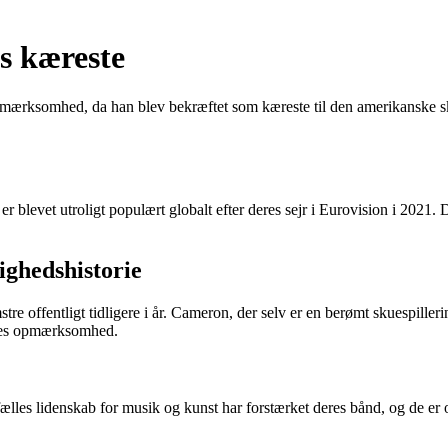
s kæreste
pmærksomhed, da han blev bekræftet som kæreste til den amerikanske sk
r blevet utroligt populært globalt efter deres sejr i Eurovision i 2021
ghedshistorie
fentligt tidligere i år. Cameron, der selv er en berømt skuespillerinde
rnes opmærksomhed.
es lidenskab for musik og kunst har forstærket deres bånd, og de er ofte