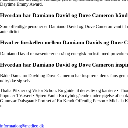
Daytime Emmy Award.
Hvordan har Damiano David og Dove Cameron håndt
Som offentlige personer er Damiano David og Dove Cameron vant til m
autenticitet.
Hvad er forskellen mellem Damiano Davids og Dove Ca
Damiano David repræsenterer en rå og energisk rockstil med provoker
Hvordan har Damiano David og Dove Cameron inspirer
Både Damiano David og Dove Cameron har inspireret deres fans gennem de
udtrykke sig selv.
Thalia Pitzner og Victor Schou: En guide til deres liv og karriere
•
Thom
Populær TV-vært
•
Søren Fauli: En dybdegående undersøgelse af en d
Gunnvør Dalsgaard: Portræt af En Kendt Offentlig Person
•
Michala Kj
•
information@medieo.dk