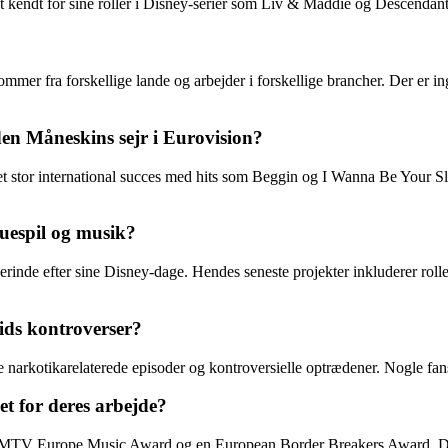
t kendt for sine roller i Disney-serier som Liv & Maddie og Descendan
r fra forskellige lande og arbejder i forskellige brancher. Der er in
en Måneskins sejr i Eurovision?
 stor international succes med hits som Beggin og I Wanna Be Your Sla
uespil og musik?
inde efter sine Disney-dage. Hendes seneste projekter inkluderer rolle
ids kontroverser?
 narkotikarelaterede episoder og kontroversielle optrædener. Nogle fans
t for deres arbejde?
 en MTV Europe Music Award og en European Border Breakers Award. 