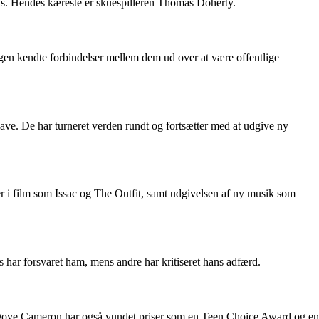
ts. Hendes kæreste er skuespilleren Thomas Doherty.
gen kendte forbindelser mellem dem ud over at være offentlige
ve. De har turneret verden rundt og fortsætter med at udgive ny
r i film som Issac og The Outfit, samt udgivelsen af ny musik som
 har forsvaret ham, mens andre har kritiseret hans adfærd.
Dove Cameron har også vundet priser som en Teen Choice Award og en