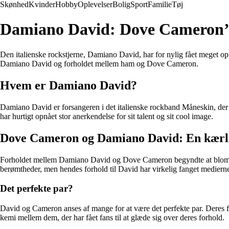
Skønhed
Kvinder
Hobby
Oplevelser
Bolig
Sport
Familie
Tøj
Damiano David: Dove Cameron’
Den italienske rockstjerne, Damiano David, har for nylig fået meget o
Damiano David og forholdet mellem ham og Dove Cameron.
Hvem er Damiano David?
Damiano David er forsangeren i det italienske rockband Måneskin, der e
har hurtigt opnået stor anerkendelse for sit talent og sit cool image.
Dove Cameron og Damiano David: En kærli
Forholdet mellem Damiano David og Dove Cameron begyndte at blomstre of
berømtheder, men hendes forhold til David har virkelig fanget medie
Det perfekte par?
David og Cameron anses af mange for at være det perfekte par. Deres fæll
kemi mellem dem, der har fået fans til at glæde sig over deres forhold.