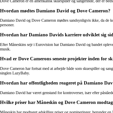
Dove Cameron er en amerikansk skuespiller og sangerinde, der er beds
Hvordan mødtes Damiano David og Dove Cameron?
Damiano David og Dove Cameron mødtes sandsynligvis ikke, da de komme
personer.
Hvordan har Damiano Davids karriere udviklet sig sid
Efter Måneskins sejr i Eurovision har Damiano David og bandet oplevet
musik.
Hvad er Dove Camerons seneste projekter inden for sk
Dove Cameron har fortsat med at arbejde både som skuespiller og sanger
singlen LazyBaby.
Hvordan har offentligheden reageret på Damiano Dav
Damiano David har været genstand for kontroverser, især efter påståede
Hvilke priser har Måneskin og Dove Cameron modtage
Måneskin har modtaget adskillige priser og nomineringer, herunder