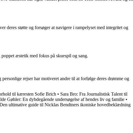
eres støtte og forsøger at navigere i rampelyset med integritet og
 poppet æstetik med fokus på skuespil og sang.
ersonlige rejser har motiveret andre til at forfølge deres drømme og
rhold til kæresten Sofie Brich
•
Sara Bro: Fra Journalistisk Talent til
lde Gøhler: En dybdegående undersøgelse af hendes liv og familie
•
Den ultimative guide til Nicklas Bendtners ikoniske hovedbeklædning