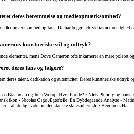
eret deres berømmelse og medieopmærksomhed?
edieopmærksomhed og fans. De har begge udtrykt taknemmelighed over d
merons kunstneriske stil og udtryk?
ende elementer, mens Dove Cameron ofte inkarnerer en mere poleret og
et deres fans og følgere?
res talent, dedikation og autenticitet. Deres kunstneriske udtryk og p
as Blachman og Julia Werup: Hvor bor de?
•
Niels Pinborg og hans fo
ansk ikon
•
Nicolas Cage Ægtefælle: En Dybdegående Analyse
•
Mathi
ær – alt du bør vide om den danske skuespillerinde
•
Bendtners Hat – 