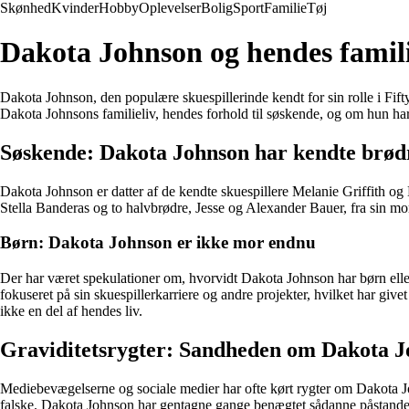
Skønhed
Kvinder
Hobby
Oplevelser
Bolig
Sport
Familie
Tøj
Dakota Johnson og hendes famili
Dakota Johnson, den populære skuespillerinde kendt for sin rolle i Fift
Dakota Johnsons familieliv, hendes forhold til søskende, og om hun har 
Søskende: Dakota Johnson har kendte brødr
Dakota Johnson er datter af de kendte skuespillere Melanie Griffith 
Stella Banderas og to halvbrødre, Jesse og Alexander Bauer, fra sin mors
Børn: Dakota Johnson er ikke mor endnu
Der har været spekulationer om, hvorvidt Dakota Johnson har børn elle
fokuseret på sin skuespillerkarriere og andre projekter, hvilket har give
ikke en del af hendes liv.
Graviditetsrygter: Sandheden om Dakota Jo
Mediebevægelserne og sociale medier har ofte kørt rygter om Dakota Joh
falske. Dakota Johnson har gentagne gange benægtet sådanne påstande og