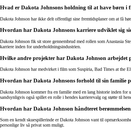
Hvad er Dakota Johnsons holdning til at have børn i 
Dakota Johnson har ikke delt offentligt sine fremtidsplaner om at få b
Hvordan har Dakota Johnsons karriere udviklet sig 
Dakota Johnson fik sit store gennembrud med rollen som Anastasia Steele
karriere inden for underholdningsindustrien.
Hvilke andre projekter har Dakota Johnson arbejdet p
Dakota Johnson har medvirket i film som Suspiria, Bad Times at the E
Hvordan har Dakota Johnsons forhold til sin familie p
Dakota Johnson kommer fra en familie med en lang historie inden for un
sandsynligvis også spillet en rolle i hendes karrierevalg og støtte til hen
Hvordan har Dakota Johnson håndteret berømmelse
Som en kendt skuespillerinde er Dakota Johnson vant til opmærksomhed 
personlige liv så privat som muligt.