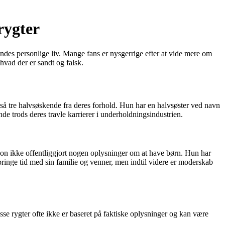
rygter
ndes personlige liv. Mange fans er nysgerrige efter at vide mere om
hvad der er sandt og falsk.
å tre halvsøskende fra deres forhold. Hun har en halvsøster ved navn
de trods deres travle karrierer i underholdningsindustrien.
son ikke offentliggjort nogen oplysninger om at have børn. Hun har
ilbringe tid med sin familie og venner, men indtil videre er moderskab
se rygter ofte ikke er baseret på faktiske oplysninger og kan være