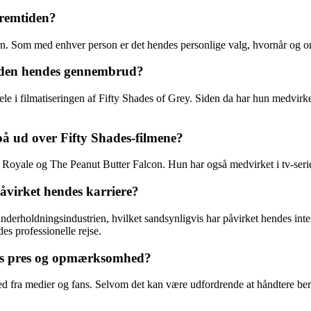
fremtiden?
ørn. Som med enhver person er det hendes personlige valg, hvornår og o
siden hendes gennembrud?
 i filmatiseringen af Fifty Shades of Grey. Siden da har hun medvirket 
å ud over Fifty Shades-filmene?
l Royale og The Peanut Butter Falcon. Hun har også medvirket i tv-ser
åvirket hendes karriere?
derholdningsindustrien, hvilket sandsynligvis har påvirket hendes inter
des professionelle rejse.
ns pres og opmærksomhed?
fra medier og fans. Selvom det kan være udfordrende at håndtere berøm