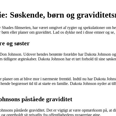
e: Søskende, børn og graviditets
y Shades filmserien, har været omgivet af rygter og spekulationer om he
børn eller planer om graviditet. Lad os dykke ned i disse emner og se, 
e og søster
og Don Johnson. Udover hendes berømte forældre har Dakota Johnson ogs
 tidligere ægteskaber. Dakota Johnson har et tæt forhold til sine søsken
r planer om at blive mor i nærmeste fremtid. Indtil nu har Dakota John
t hende begrænset tid til at starte en familie. Dakota Johnson nyder at t
hnsons påståede graviditet
nsons påståede graviditet. Det er vigtigt at være opmærksom på, at dis
 opretholdt sit privatliv fra offentlighedens nysgerrige øjne.