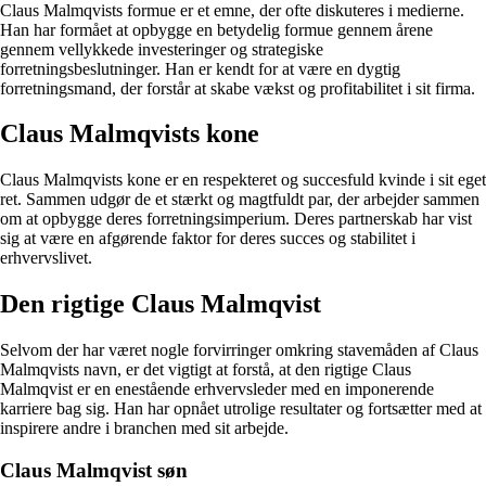
Claus Malmqvists formue er et emne, der ofte diskuteres i medierne.
Han har formået at opbygge en betydelig formue gennem årene
gennem vellykkede investeringer og strategiske
forretningsbeslutninger. Han er kendt for at være en dygtig
forretningsmand, der forstår at skabe vækst og profitabilitet i sit firma.
Claus Malmqvists kone
Claus Malmqvists kone er en respekteret og succesfuld kvinde i sit eget
ret. Sammen udgør de et stærkt og magtfuldt par, der arbejder sammen
om at opbygge deres forretningsimperium. Deres partnerskab har vist
sig at være en afgørende faktor for deres succes og stabilitet i
erhvervslivet.
Den rigtige Claus Malmqvist
Selvom der har været nogle forvirringer omkring stavemåden af Claus
Malmqvists navn, er det vigtigt at forstå, at den rigtige Claus
Malmqvist er en enestående erhvervsleder med en imponerende
karriere bag sig. Han har opnået utrolige resultater og fortsætter med at
inspirere andre i branchen med sit arbejde.
Claus Malmqvist søn