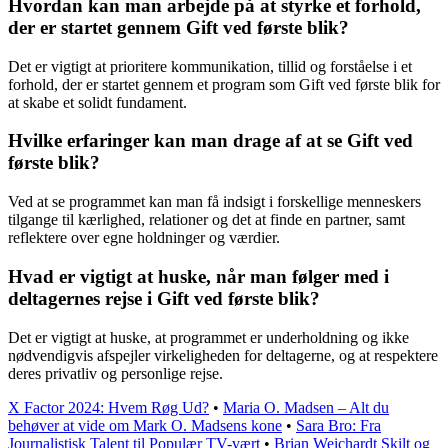
Hvordan kan man arbejde på at styrke et forhold,
der er startet gennem Gift ved første blik?
Det er vigtigt at prioritere kommunikation, tillid og forståelse i et
forhold, der er startet gennem et program som Gift ved første blik for
at skabe et solidt fundament.
Hvilke erfaringer kan man drage af at se Gift ved
første blik?
Ved at se programmet kan man få indsigt i forskellige menneskers
tilgange til kærlighed, relationer og det at finde en partner, samt
reflektere over egne holdninger og værdier.
Hvad er vigtigt at huske, når man følger med i
deltagernes rejse i Gift ved første blik?
Det er vigtigt at huske, at programmet er underholdning og ikke
nødvendigvis afspejler virkeligheden for deltagerne, og at respektere
deres privatliv og personlige rejse.
X Factor 2024: Hvem Røg Ud?
•
Maria O. Madsen – Alt du
behøver at vide om Mark O. Madsens kone
•
Sara Bro: Fra
Journalistisk Talent til Populær TV-vært
•
Brian Weichardt Skilt og