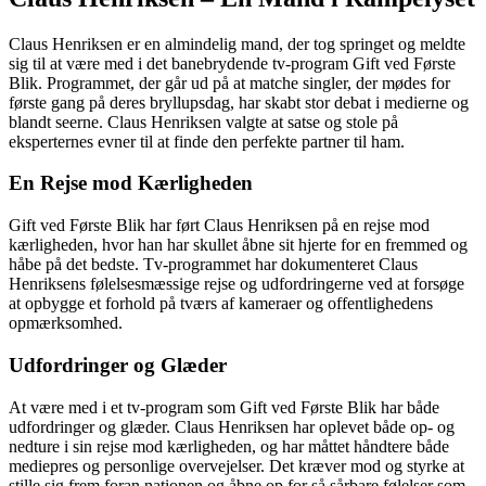
Claus Henriksen er en almindelig mand, der tog springet og meldte
sig til at være med i det banebrydende tv-program Gift ved Første
Blik. Programmet, der går ud på at matche singler, der mødes for
første gang på deres bryllupsdag, har skabt stor debat i medierne og
blandt seerne. Claus Henriksen valgte at satse og stole på
eksperternes evner til at finde den perfekte partner til ham.
En Rejse mod Kærligheden
Gift ved Første Blik har ført Claus Henriksen på en rejse mod
kærligheden, hvor han har skullet åbne sit hjerte for en fremmed og
håbe på det bedste. Tv-programmet har dokumenteret Claus
Henriksens følelsesmæssige rejse og udfordringerne ved at forsøge
at opbygge et forhold på tværs af kameraer og offentlighedens
opmærksomhed.
Udfordringer og Glæder
At være med i et tv-program som Gift ved Første Blik har både
udfordringer og glæder. Claus Henriksen har oplevet både op- og
nedture i sin rejse mod kærligheden, og har måttet håndtere både
mediepres og personlige overvejelser. Det kræver mod og styrke at
stille sig frem foran nationen og åbne op for så sårbare følelser som