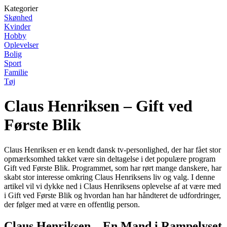
Kategorier
Skønhed
Kvinder
Hobby
Oplevelser
Bolig
Sport
Familie
Tøj
Claus Henriksen – Gift ved
Første Blik
Claus Henriksen er en kendt dansk tv-personlighed, der har fået stor
opmærksomhed takket være sin deltagelse i det populære program
Gift ved Første Blik. Programmet, som har rørt mange danskere, har
skabt stor interesse omkring Claus Henriksens liv og valg. I denne
artikel vil vi dykke ned i Claus Henriksens oplevelse af at være med
i Gift ved Første Blik og hvordan han har håndteret de udfordringer,
der følger med at være en offentlig person.
Claus Henriksen – En Mand i Rampelyset